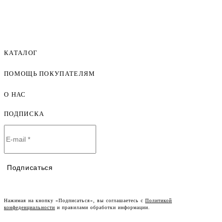
КАТАЛОГ
ПОМОЩЬ ПОКУПАТЕЛЯМ
Женская одежда оптом
Мужская одежда оптом
О НАС
Как оформить заказ
Детская одежда оптом
Оплата и доставка
ПОДПИСКА
О компании
Договор-оферта
Политика конфиденциальности
Условия сотрудничества
Контакты
Таблицы размеров
Наши дилеры
Подписаться
Lookbook
Честный знак
Наш розничный интернет-магазин
Нажимая на кнопку «Подписаться», вы соглашаетесь с
Политикой
конфеденциальности
и правилами обработки информации.
Работа в компании