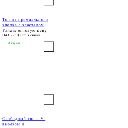
Топ из премиального
хлопка с эластаном
Узнать оптовую цену
D43.225
Цвет: т.синий
Акция
Свободный топ с V-
вырезом и