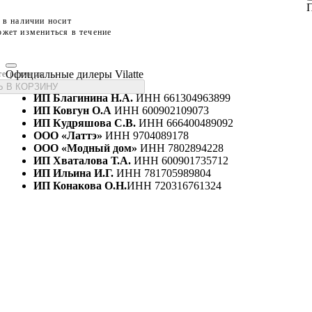
П
 в наличии носит
жет измениться в течение
Официальные дилеры Vilatte
те размеры
 В КОРЗИНУ
ИП Благинина Н.А.
ИНН 661304963899
ИП Ковгун О.А
ИНН 600902109073
ИП Кудряшова С.В.
ИНН 666400489092
ООО «Латтэ»
ИНН 9704089178
ООО «Модный дом»
ИНН 7802894228
ИП Хваталова Т.А.
ИНН 600901735712
ИП Ильина И.Г.
ИНН 781705989804
ИП Конакова О.Н.
ИНН 720316761324