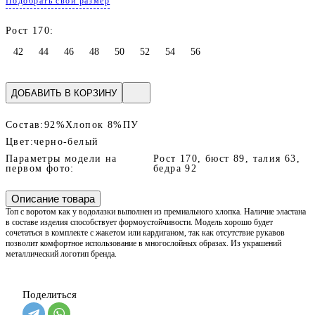
Подобрать свой размер
Рост 170:
42
44
46
48
50
52
54
56
ДОБАВИТЬ В КОРЗИНУ
Состав:
92%Хлопок 8%ПУ
Цвет:
черно-белый
Параметры модели на
Рост 170, бюст 89, талия 63,
первом фото:
бедра 92
Описание товара
Топ с воротом как у водолазки выполнен из премиального хлопка. Наличие эластана
в составе изделия способствует формоустойчивости. Модель хорошо будет
сочетаться в комплекте с жакетом или кардиганом, так как отсутствие рукавов
позволит комфортное использование в многослойных образах. Из украшений
металлический логотип бренда.
Поделиться