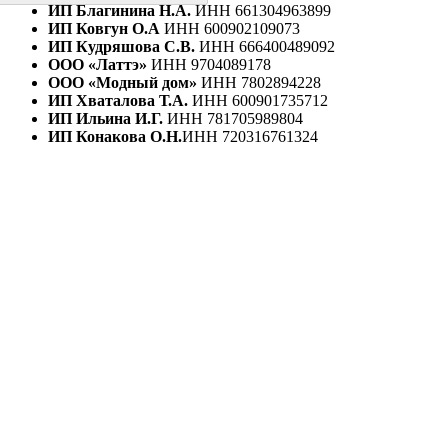
ИП Благинина Н.А.
ИНН 661304963899
ИП Ковгун О.А
ИНН 600902109073
ИП Кудряшова С.В.
ИНН 666400489092
ООО «Латтэ»
ИНН 9704089178
ООО «Модный дом»
ИНН 7802894228
ИП Хваталова Т.А.
ИНН 600901735712
ИП Ильина И.Г.
ИНН 781705989804
ИП Конакова О.Н.
ИНН 720316761324