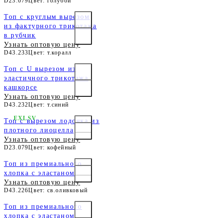
D23.079
Цвет: голубой
Топ с круглым вырезом
из фактурного трикотажа
в рубчик
Узнать оптовую цену
D43.233
Цвет: т.коралл
Топ с U вырезом из
эластичного трикотажа
кашкорсе
Узнать оптовую цену
D43.232
Цвет: т.синий
EXLSV
Топ c вырезом лодочка из
плотного лиоцелла
Узнать оптовую цену
D23.079
Цвет: кофейный
Топ из премиального
хлопка с эластаном
Узнать оптовую цену
D43.226
Цвет: св.оливковый
Топ из премиального
хлопка с эластаном