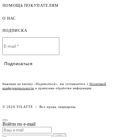
ПОМОЩЬ ПОКУПАТЕЛЯМ
Женская одежда оптом
Мужская одежда оптом
О НАС
Как оформить заказ
Детская одежда оптом
Оплата и доставка
ПОДПИСКА
О компании
Договор-оферта
Политика конфиденциальности
Условия сотрудничества
Контакты
Таблицы размеров
Наши дилеры
Подписаться
Lookbook
Честный знак
Наш розничный интернет-магазин
Нажимая на кнопку «Подписаться», вы соглашаетесь с
Политикой
конфеденциальности
и правилами обработки информации.
Работа в компании
© 2026 VILATTE
/
Все права защищены.
Войти по e-mail