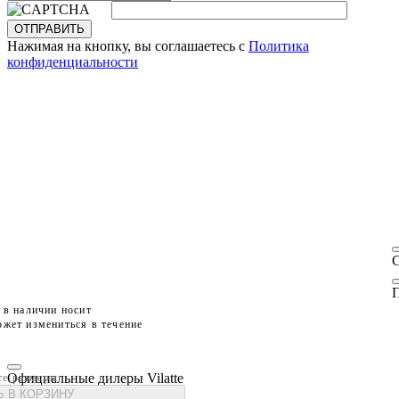
ОТПРАВИТЬ
Нажимая на кнопку, вы соглашаетесь с
Политика
конфиденциальности
П
 в наличии носит
жет измениться в течение
Официальные дилеры Vilatte
те размеры
 В КОРЗИНУ