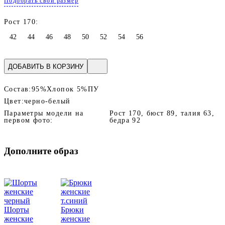
Подобрать свой размер
Рост 170:
42
44
46
48
50
52
54
56
ДОБАВИТЬ В КОРЗИНУ
Состав:
95%Хлопок 5%ПУ
Цвет:
черно-белый
Параметры модели на
Рост 170, бюст 89, талия 63,
первом фото:
бедра 92
Дополните образ
Шорты
Брюки
женские
женские