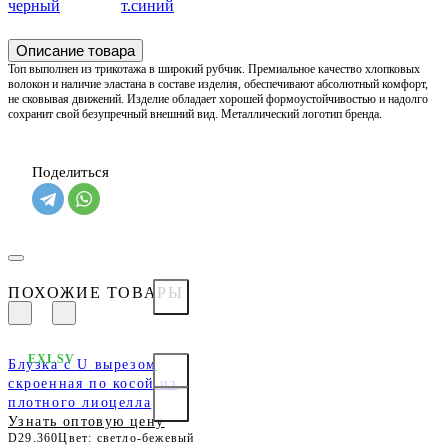
черный
т.синий
Описание товара
Топ выполнен из трикотажа в широкий рубчик. Премиальное качество хлопковых
волокон и наличие эластана в составе изделия, обеспечивают абсолютный комфорт,
не сковывая движений. Изделие обладает хорошей формоустойчивостью и надолго
сохранит свой безупречный внешний вид. Металлический логотип бренда.
Поделиться
ПОХОЖИЕ ТОВАРЫ
EXLSV
Блузка с U вырезом
скроенная по косой из
плотного лиоцелла
Узнать оптовую цену
D29.360
Цвет: светло-бежевый