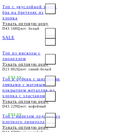
Топ с двуслойной зоной
бра на бретелях из
хлопка
Узнать оптовую цену
D43.168
Цвет: белый
SALE
Топ из вискозы с
лиоцеллом
Узнать оптовую цену
D23.062
Цвет: синий-белый
EXLSV
Топ в рубчик с широкими
лямками с матовым
покрытием металлик из
хлопка с эластаном
Узнать оптовую цену
D43.229
Цвет: кофейный
EXLSV
Топ c вырезом лодочка из
плотного лиоцелла
Узнать оптовую цену