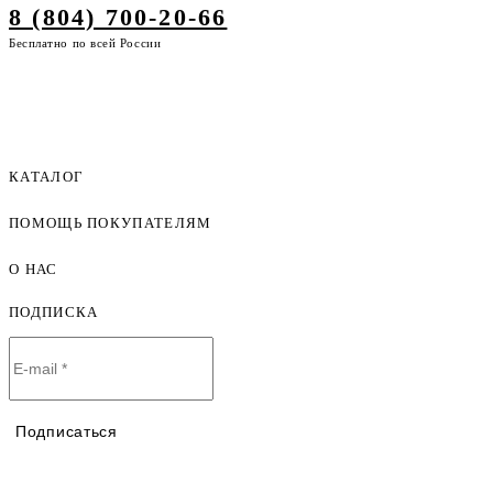
8 (804) 700-20-66
Бесплатно по всей России
КАТАЛОГ
ПОМОЩЬ ПОКУПАТЕЛЯМ
Женская одежда оптом
Мужская одежда оптом
О НАС
Как оформить заказ
Детская одежда оптом
Оплата и доставка
ПОДПИСКА
О компании
Договор-оферта
Политика конфиденциальности
Условия сотрудничества
Контакты
Таблицы размеров
Наши дилеры
Подписаться
Lookbook
Честный знак