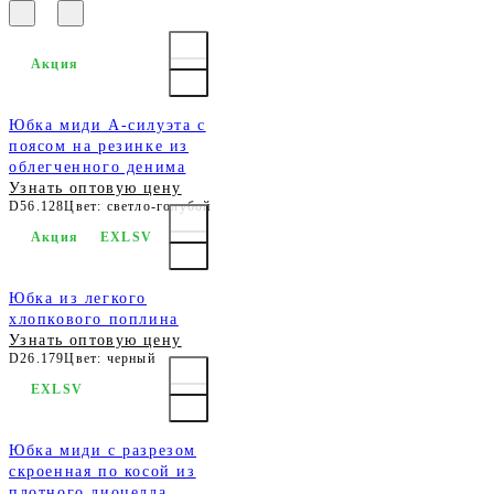
Акция
Юбка миди А-силуэта с
поясом на резинке из
облегченного денима
Узнать оптовую цену
D56.128
Цвет: светло-голубой
Акция
EXLSV
Юбка из легкого
хлопкового поплина
Узнать оптовую цену
D26.179
Цвет: черный
EXLSV
Юбка миди с разрезом
скроенная по косой из
плотного лиоцелла