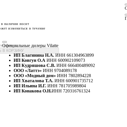
П
 в наличии носит
жет измениться в течение
Официальные дилеры Vilatte
те размеры
 В КОРЗИНУ
ИП Благинина Н.А.
ИНН 661304963899
ИП Ковгун О.А
ИНН 600902109073
ИП Кудряшова С.В.
ИНН 666400489092
ООО «Латтэ»
ИНН 9704089178
ООО «Модный дом»
ИНН 7802894228
ИП Хваталова Т.А.
ИНН 600901735712
ИП Ильина И.Г.
ИНН 781705989804
ИП Конакова О.Н.
ИНН 720316761324