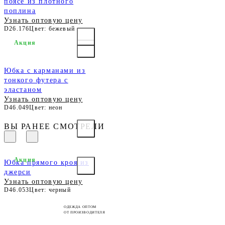
поясе из плотного
поплина
Узнать оптовую цену
D26.176
Цвет: бежевый
Акция
Юбка с карманами из
тонкого футера с
эластаном
Узнать оптовую цену
D46.049
Цвет: неон
ВЫ РАНЕЕ СМОТРЕЛИ
Акция
Юбка прямого кроя из
джерси
Узнать оптовую цену
D46.053
Цвет: черный
ОДЕЖДА ОПТОМ
ОТ ПРОИЗВОДИТЕЛЯ