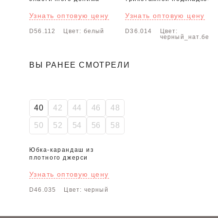
Узнать оптовую цену
Узнать оптовую цену
D56.112
Цвет: белый
D36.014
Цвет:
черный_нат.бел
ВЫ РАНЕЕ СМОТРЕЛИ
-50%
40
42
44
46
48
50
52
54
56
58
Юбка-карандаш из
плотного джерси
Узнать оптовую цену
D46.035
Цвет: черный