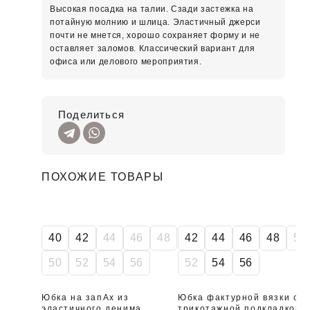
Высокая посадка на талии. Сзади застежка на
потайную молнию и шлица. Эластичный джерси
почти не мнется, хорошо сохраняет форму и не
оставляет заломов. Классический вариант для
офиса или делового мероприятия.
Поделиться
ПОХОЖИЕ ТОВАРЫ
SALE
SALE
40
42
44
46
48
42
44
46
48
50
50
52
54
56
52
54
56
Юбка на запАх из
Юбка фактурной вязки с
эластичного денима
трикотажной подкладкой