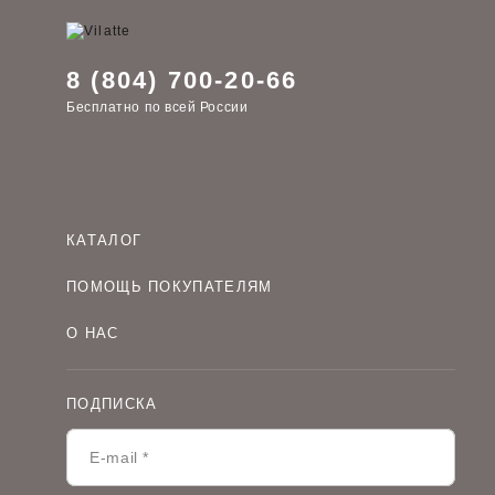
8 (804) 700-20-66
Бесплатно по всей России
КАТАЛОГ
Женская одежда оптом
ПОМОЩЬ ПОКУПАТЕЛЯМ
Мужская одежда оптом
Как оформить заказ
Детская одежда оптом
О НАС
Оплата и доставка
О компании
Договор-оферта
Политика конфиденциальности
Условия сотрудничества
ПОДПИСКА
Контакты
Таблицы размеров
Наши дилеры
Lookbook