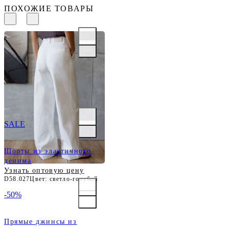
ПОХОЖИЕ ТОВАРЫ
Широкие джинсы с
защипами из
облегченного денима
Узнать оптовую цену
D54.318
Цвет: белый
SALE
Шорты из эластичного
денима
Узнать оптовую цену
D58.027
Цвет: светло-голубой
-50%
Прямые джинсы из