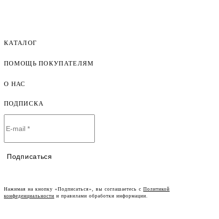
КАТАЛОГ
ПОМОЩЬ ПОКУПАТЕЛЯМ
Женская одежда оптом
Мужская одежда оптом
О НАС
Как оформить заказ
Детская одежда оптом
Оплата и доставка
ПОДПИСКА
О компании
Договор-оферта
Политика конфиденциальности
Условия сотрудничества
Контакты
Таблицы размеров
Наши дилеры
Подписаться
Lookbook
Честный знак
Наш розничный интернет-магазин
Нажимая на кнопку «Подписаться», вы соглашаетесь с
Политикой
конфеденциальности
и правилами обработки информации.
Работа в компании