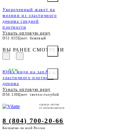
Укороченный жакет на
молнии из эластичного
денима средней
плотности
Узнать оптовую цену
D51.035
Цвет: бежевый
ВЫ РАНЕЕ СМОТРЕЛИ
NEW
Юбка миди на запАх из
эластичного плотного
денима
Узнать оптовую цену
D56.130
Цвет: светло-голубой
ОДЕЖДА ОПТОМ
ОТ ПРОИЗВОДИТЕЛЯ
8 (804) 700-20-66
Бесплатно по всей России