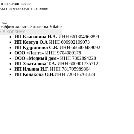
 в наличии носит
жет измениться в течение
Официальные дилеры Vilatte
те размеры
 В КОРЗИНУ
ИП Благинина Н.А.
ИНН 661304963899
ИП Ковгун О.А
ИНН 600902109073
ИП Кудряшова С.В.
ИНН 666400489092
ООО «Латтэ»
ИНН 9704089178
ООО «Модный дом»
ИНН 7802894228
ИП Хваталова Т.А.
ИНН 600901735712
ИП Ильина И.Г.
ИНН 781705989804
ИП Конакова О.Н.
ИНН 720316761324