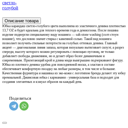
светло-
голубой
Описание товара
Юбка карандаш светло-голубого цвета выполнена из эластичного денима плотностью
13,7 OZ и будет идеальна для теплого времени года и демисезона. После пошива
изделие подвергли специальному виду вошинга — salt-stone washing (солт-стоун
вошинг), что дословно значит стирка с каменной солью. Такой вид вошинга
позволяет получить стильные потертости на голубых оттенках денима. Главный
акцент — диагональная линия запаха, которая визуально вытягивает силуэт, а разрез
спереди, высоту которого можно регулировать с помощью пуговиц, не только
добавляет свободы движениям, но и делает образ более динамичным и
современным. Прилегающий крой и длина миди выигрышно подчеркивают фигуру.
Юбка из плотного денима удобна для повседневной носки, а эластан в составе
обеспечивает комфортную посадку на любые размеры, в том числе и большие.
Качественная фурнитура и нашивка из эко-кожи с логотипом бренда делают эту юбку
премиальной. Джинсовая юбка с карманами - универсальная база и подходит для
создания элегантных и кэжуал образов на каждый день.
Поделиться