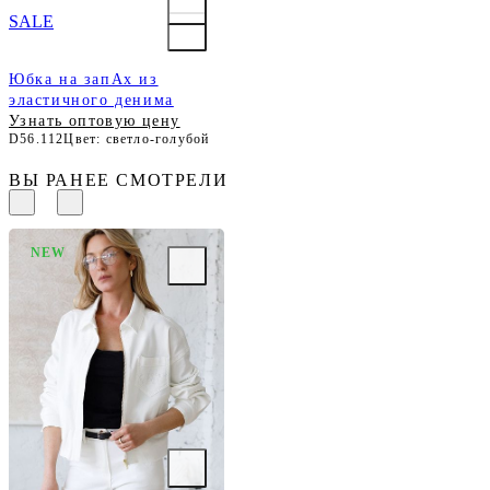
SALE
Юбка на запАх из
эластичного денима
Узнать оптовую цену
D56.112
Цвет: светло-голубой
ВЫ РАНЕЕ СМОТРЕЛИ
NEW