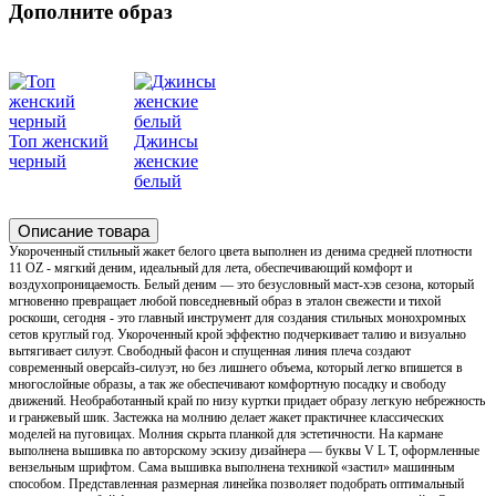
Дополните образ
Топ женский
Джинсы
черный
женские
белый
Описание товара
Укороченный стильный жакет белого цвета выполнен из денима средней плотности
11 OZ - мягкий деним, идеальный для лета, обеспечивающий комфорт и
воздухопроницаемость. Белый деним — это безусловный маст-хэв сезона, который
мгновенно превращает любой повседневный образ в эталон свежести и тихой
роскоши, сегодня - это главный инструмент для создания стильных монохромных
сетов круглый год. Укороченный крой эффектно подчеркивает талию и визуально
вытягивает силуэт. Свободный фасон и спущенная линия плеча создают
современный оверсайз-силуэт, но без лишнего объема, который легко впишется в
многослойные образы, а так же обеспечивают комфортную посадку и свободу
движений. Необработанный край по низу куртки придает образу легкую небрежность
и гранжевый шик. Застежка на молнию делает жакет практичнее классических
моделей на пуговицах. Молния скрыта планкой для эстетичности. На кармане
выполнена вышивка по авторскому эскизу дизайнера — буквы V L T, оформленные
вензельным шрифтом. Сама вышивка выполнена техникой «застил» машинным
способом. Представленная размерная линейка позволяет подобрать оптимальный