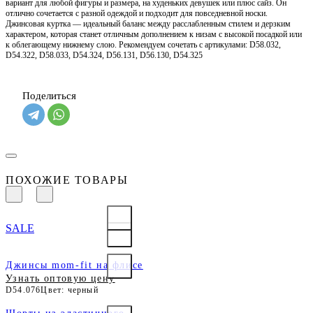
вариант для любой фигуры и размера, на худеньких девушек или плюс сайз. Он
отлично сочетается с разной одеждой и подходит для повседневной носки.
Джинсовая куртка — идеальный баланс между расслабленным стилем и дерзким
характером, которая станет отличным дополнением к низам с высокой посадкой или
к облегающему нижнему слою. Рекомендуем сочетать с артикулами: D58.032,
D54.322, D58.033, D54.324, D56.131, D56.130, D54.325
Поделиться
ПОХОЖИЕ ТОВАРЫ
SALE
Джинсы mom-fit на флисе
Узнать оптовую цену
D54.076
Цвет: черный