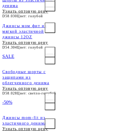
Шорты из эластичного
денима
Узнать оптовую цену
D58.030
Цвет: голубой
Джинсы мом фит из
мягкой эластичной
джинсы 12OZ
Узнать оптовую цену
D54.304
Цвет: голубой
SALE
Свободные шорты с
защипами из
облегченного денима
Узнать оптовую цену
D58.028
Цвет: светло-голубой
-50%
Джинсы mom-fit из
эластичного денима
Узнать оптовую цену