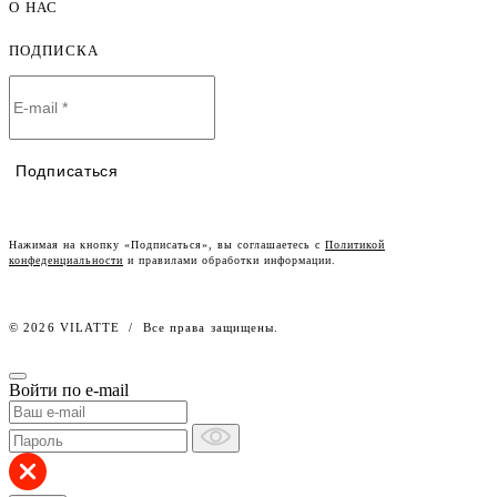
О НАС
Как оформить заказ
Детская одежда оптом
Оплата и доставка
ПОДПИСКА
О компании
Договор-оферта
Политика конфиденциальности
Условия сотрудничества
Контакты
Таблицы размеров
Наши дилеры
Подписаться
Lookbook
Честный знак
Наш розничный интернет-магазин
Нажимая на кнопку «Подписаться», вы соглашаетесь с
Политикой
конфеденциальности
и правилами обработки информации.
Работа в компании
© 2026 VILATTE
/
Все права защищены.
Войти по e-mail