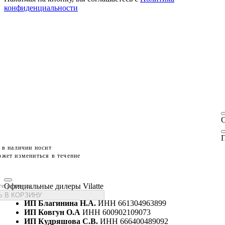
конфиденциальности
П
 в наличии носит
жет измениться в течение
Официальные дилеры Vilatte
те размеры
 В КОРЗИНУ
ИП Благинина Н.А.
ИНН 661304963899
ИП Ковгун О.А
ИНН 600902109073
ИП Кудряшова С.В.
ИНН 666400489092