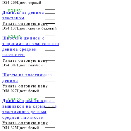
D54.269
Цвет: черный
EXLSV
Джинсы из денима с
эластаном
Узнать оптовую цену
D54.137
Цвет: светло-бежевый
EXLSV
Широкие джинсы с
защипами из эластичного
денима средней
плотности
Узнать оптовую цену
D54.307
Цвет: голубой
Шорты из эластичного
денима
Узнать оптовую цену
D58.027
Цвет: белый
EXLSV
NEW
Джинсы прямого кроя с
вышивкой на кармане из
эластичного денима
средней плотности
Узнать оптовую цену
D54.325
Цвет: белый