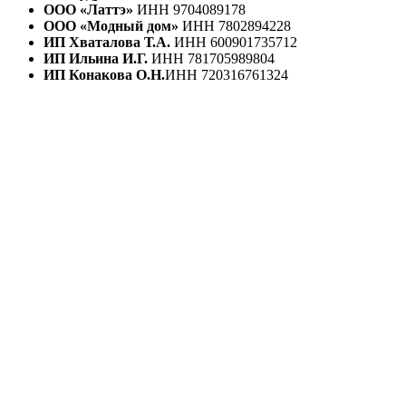
ООО «Латтэ»
ИНН 9704089178
ООО «Модный дом»
ИНН 7802894228
ИП Хваталова Т.А.
ИНН 600901735712
ИП Ильина И.Г.
ИНН 781705989804
ИП Конакова О.Н.
ИНН 720316761324