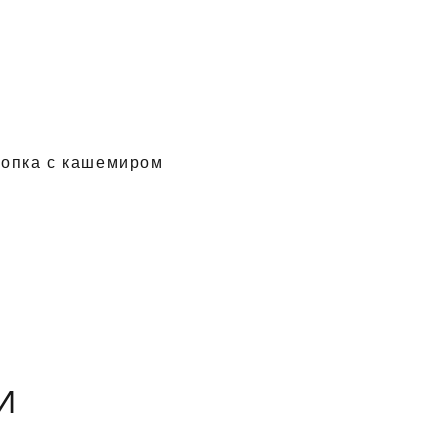
лопка с кашемиром
И