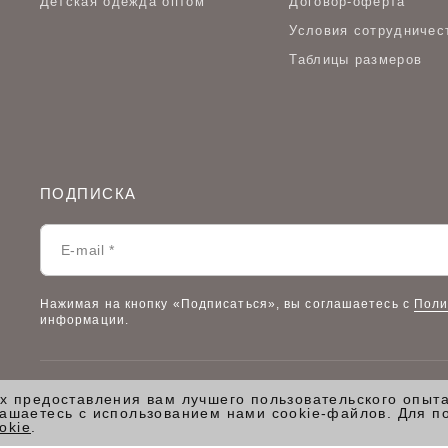
Детская одежда оптом
Договор-оферта
Условия сотрудничес
Таблицы размеров
ПОДПИСКА
Нажимая на кнопку «Подписаться», вы соглашаетесь с
Поли
информации.
ях предоставления вам лучшего пользовательского опыт
© 2026 VILATTE
/
Все права защищены.
лашаетесь с использованием нами cookie-файлов. Для п
okie
.