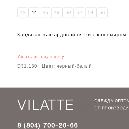
42
44
46
48
50
52
54
56
Кардиган жаккардовой вязки с кашемиром
Узнать оптовую цену
D31.130
Цвет: черный-белый
ОДЕЖДА ОПТО
ОТ ПРОИЗВОДИ
8 (804) 700-20-66