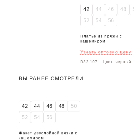
42
44
46
48
50
52
54
56
Платье из пряжи с
кашемиром
Узнать оптовую цену
D32.107
Цвет: черный
ВЫ РАНЕЕ СМОТРЕЛИ
42
44
46
48
50
52
54
56
Жакет двуслойной вязки с
кашемиром