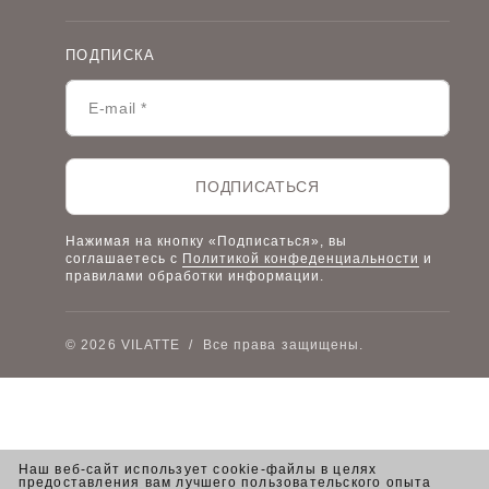
Оплата и доставка
О компании
Договор-оферта
Политика конфиденциальности
Условия сотрудничества
ПОДПИСКА
Контакты
Таблицы размеров
Наши дилеры
Lookbook
Честный знак
Наш розничный интернет-магазин
ПОДПИСАТЬСЯ
Работа в компании
Нажимая на кнопку «Подписаться», вы
соглашаетесь с
Политикой конфеденциальности
и
правилами обработки информации.
© 2026 VILATTE
/
Все права защищены.
Наш веб-сайт использует cookie-файлы в целях
предоставления вам лучшего пользовательского опыта