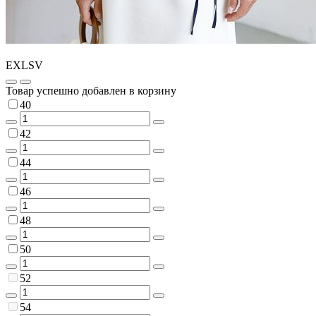
EXLSV
Товар успешно добавлен в корзину
40
42
44
46
48
50
52
54