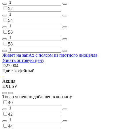
52
54
56
58
Жилет на запАх с поясом из плотного лиоцелла
Узнать оптовую цену
D27.004
Цвет: кофейный
Акция
EXLSV
Товар успешно добавлен в корзину
40
42
44