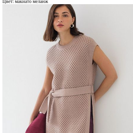
Цвет: макиато меланж