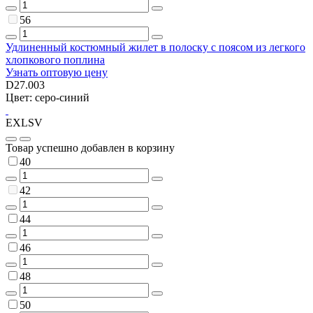
56
Удлиненный костюмный жилет в полоску с поясом из легкого
хлопкового поплина
Узнать оптовую цену
D27.003
Цвет: серо-синий
EXLSV
Товар успешно добавлен в корзину
40
42
44
46
48
50