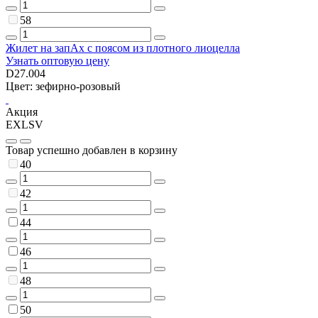
58
Жилет на запАх с поясом из плотного лиоцелла
Узнать оптовую цену
D27.004
Цвет: зефирно-розовый
Акция
EXLSV
Товар успешно добавлен в корзину
40
42
44
46
48
50