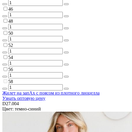
46
48
50
52
54
56
58
Жилет на запАх с поясом из плотного лиоцелла
Узнать оптовую цену
D27.004
Цвет: темно-синий