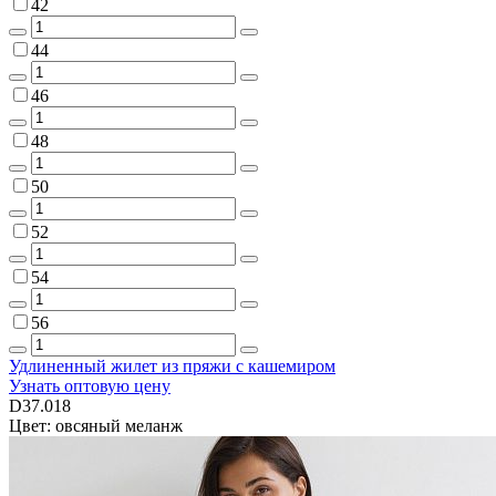
42
44
46
48
50
52
54
56
Удлиненный жилет из пряжи с кашемиром
Узнать оптовую цену
D37.018
Цвет: овсяный меланж