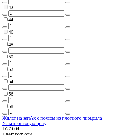
42
44
46
48
50
52
54
56
58
Жилет на запАх с поясом из плотного лиоцелла
Узнать оптовую цену
D27.004
Цвет: голубой