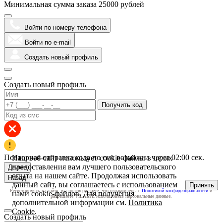
Минимальная сумма заказа
25000 рублей
Войти по номеру телефона
Войти по e-mail
Создать новый профиль
Создать новый профиль
Получить код
Повторная отправка кода по смс возможна через
02:00
сек.
Наш веб-сайт использует cookie-файлы в целях
предоставления вам лучшего пользовательского
Далее
опыта на нашем сайте. Продолжая использовать
Назад
данный сайт, вы соглашаетесь с использованием
Принять
Регистрируясь на сайте, вы подтверждаете, что ознакомлены с
Политикой конфиденциальности
и
нами cookie-файлов. Для получения
разрешаете VILATTE использовать персональные данные.
дополнительной информации см.
Политика
Cookie
.
Создать новый профиль