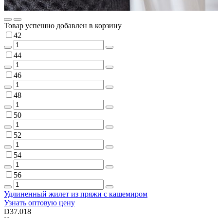
Товар успешно добавлен в корзину
42
44
46
48
50
52
54
56
Удлиненный жилет из пряжи с кашемиром
Узнать оптовую цену
D37.018