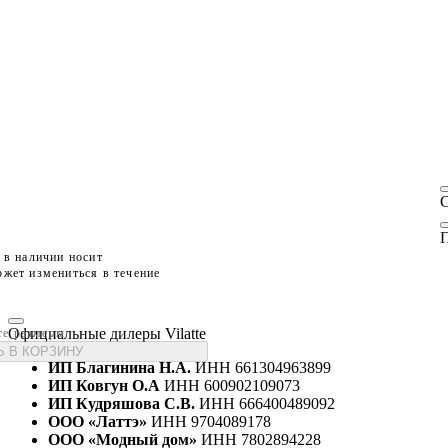
П
 в наличии носит
жет измениться в течение
Официальные дилеры Vilatte
те размеры
 В КОРЗИНУ
ИП Благинина Н.А.
ИНН 661304963899
ИП Ковгун О.А
ИНН 600902109073
ИП Кудряшова С.В.
ИНН 666400489092
ООО «Латтэ»
ИНН 9704089178
ООО «Модный дом»
ИНН 7802894228