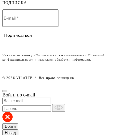
Оплата и доставка
ПОДПИСКА
О компании
Договор-оферта
Политика конфиденциальности
Условия сотрудничества
Контакты
Таблицы размеров
Наши дилеры
Подписаться
Lookbook
Честный знак
Наш розничный интернет-магазин
Нажимая на кнопку «Подписаться», вы соглашаетесь с
Политикой
конфеденциальности
и правилами обработки информации.
Работа в компании
© 2026 VILATTE
/
Все права защищены.
Войти по e-mail
Войти
Назад