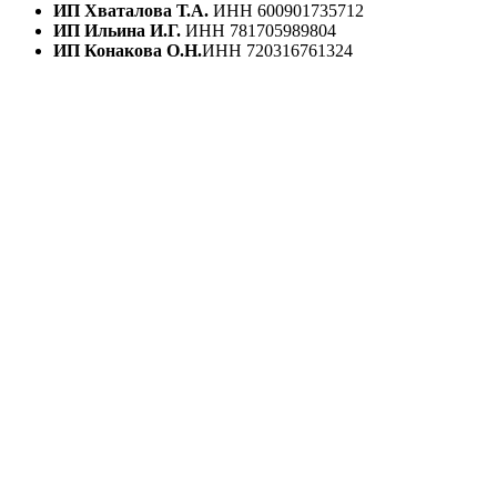
ИП Хваталова Т.А.
ИНН 600901735712
ИП Ильина И.Г.
ИНН 781705989804
ИП Конакова О.Н.
ИНН 720316761324