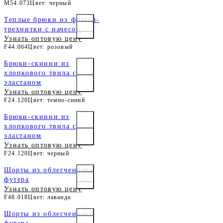
M54.073
Цвет: черный
Теплые брюки из футера-
трехнитки с начесом
Узнать оптовую цену
F44.064
Цвет: розовый
Брюки-скинни из
хлопкового твила с
эластаном
Узнать оптовую цену
F24.120
Цвет: темно-синий
Брюки-скинни из
хлопкового твила с
эластаном
Узнать оптовую цену
F24.120
Цвет: черный
Шорты из облегченного
футера
Узнать оптовую цену
F48.018
Цвет: лаванда
Шорты из облегченного