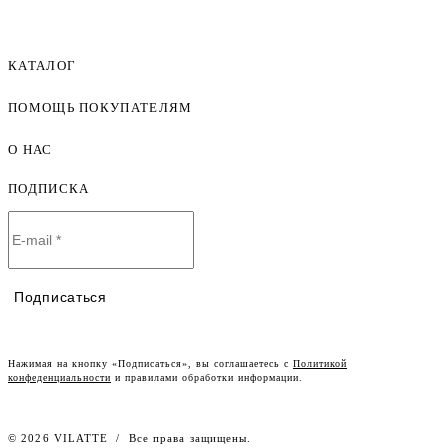
КАТАЛОГ
ПОМОЩЬ ПОКУПАТЕЛЯМ
Женская одежда оптом
Мужская одежда оптом
О НАС
Как оформить заказ
Детская одежда оптом
Оплата и доставка
ПОДПИСКА
О компании
Договор-оферта
Политика конфиденциальности
Условия сотрудничества
Контакты
Таблицы размеров
Наши дилеры
Подписаться
Lookbook
Честный знак
Наш розничный интернет-магазин
Нажимая на кнопку «Подписаться», вы соглашаетесь с
Политикой
конфеденциальности
и правилами обработки информации.
Работа в компании
© 2026 VILATTE
/
Все права защищены.