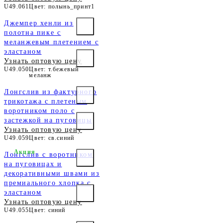
U49.061
Цвет: полынь_принт1
Джемпер хенли из
полотна пике с
меланжевым плетением с
эластаном
Узнать оптовую цену
U49.050
Цвет: т.бежевый
меланж
Лонгслив из фактурного
трикотажа с плетеным
воротником поло с
застежкой на пуговицы
Узнать оптовую цену
U49.059
Цвет: св.синий
Акция
Лонгслив с воротником
на пуговицах и
декоративными швами из
премиального хлопка с
эластаном
Узнать оптовую цену
U49.055
Цвет: синий