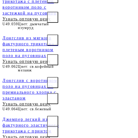
трикотажа с плетеным
воротником поло с
застежкой на пуговицы
Узнать оптовую цену
U49.059
Цвет: дымчатый
изумруд
Лонгслив из мягкого
фактурного трикотажа с
плетеным воротником
поло на пуговицах
Узнать оптовую цену
U49.062
Цвет: св.кофейный
меланж
Лонгслив с воротником
поло на пуговицах из
премиального хлопка с
эластаном
Узнать оптовую цену
U49.064
Цвет: св.бежевый
Джемпер легкий из
фактурного эластичного
трикотажа с принтом
Узнать оптовую цену