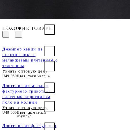
ПОХОЖИЕ ТОВАРЫ
Джемпер хенли из
полотна пике с
меланжевым плетением с
эластаном
Узнать оптовую цену
U49.050
Цвет: хаки меланж
Лонгслив из мягкого
фактурного трикотажа с
плетеным воротником
поло на молнии
Узнать оптовую цену
U49.060
Цвет: дымчатый
изумруд
Лонгслив из фактурного