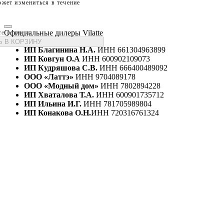
жет измениться в течение
Официальные дилеры Vilatte
те размеры
 В КОРЗИНУ
ИП Благинина Н.А.
ИНН 661304963899
ИП Ковгун О.А
ИНН 600902109073
ИП Кудряшова С.В.
ИНН 666400489092
ООО «Латтэ»
ИНН 9704089178
ООО «Модный дом»
ИНН 7802894228
ИП Хваталова Т.А.
ИНН 600901735712
ИП Ильина И.Г.
ИНН 781705989804
ИП Конакова О.Н.
ИНН 720316761324