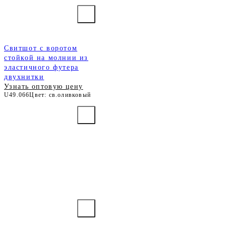
Свитшот с воротом
стойкой на молнии из
эластичного футера
двухнитки
Узнать оптовую цену
U49.066
Цвет: св.оливковый