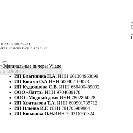
П
 в наличии носит
жет измениться в течение
Официальные дилеры Vilatte
те размеры
 В КОРЗИНУ
ИП Благинина Н.А.
ИНН 661304963899
ИП Ковгун О.А
ИНН 600902109073
ИП Кудряшова С.В.
ИНН 666400489092
ООО «Латтэ»
ИНН 9704089178
ООО «Модный дом»
ИНН 7802894228
ИП Хваталова Т.А.
ИНН 600901735712
ИП Ильина И.Г.
ИНН 781705989804
ИП Конакова О.Н.
ИНН 720316761324