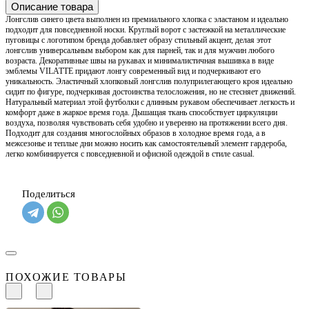
Описание товара
Лонгслив синего цвета выполнен из премиального хлопка с эластаном и идеально
подходит для повседневной носки. Круглый ворот с застежкой на металлические
пуговицы с логотипом бренда добавляет образу стильный акцент, делая этот
лонгслив универсальным выбором как для парней, так и для мужчин любого
возраста. Декоративные швы на рукавах и минималистичная вышивка в виде
эмблемы VILATTE придают лонгу современный вид и подчеркивают его
уникальность. Эластичный хлопковый лонгслив полуприлегающего кроя идеально
сидит по фигуре, подчеркивая достоинства телосложения, но не стесняет движений.
Натуральный материал этой футболки с длинным рукавом обеспечивает легкость и
комфорт даже в жаркое время года. Дышащая ткань способствует циркуляции
воздуха, позволяя чувствовать себя удобно и уверенно на протяжении всего дня.
Подходит для создания многослойных образов в холодное время года, а в
межсезонье и теплые дни можно носить как самостоятельный элемент гардероба,
легко комбинируется с повседневной и офисной одеждой в стиле casual.
Поделиться
ПОХОЖИЕ ТОВАРЫ