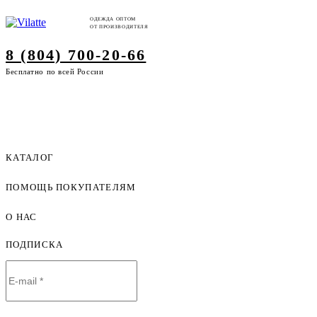
ОДЕЖДА ОПТОМ
ОТ ПРОИЗВОДИТЕЛЯ
8 (804) 700-20-66
Бесплатно по всей России
КАТАЛОГ
ПОМОЩЬ ПОКУПАТЕЛЯМ
Женская одежда оптом
Мужская одежда оптом
О НАС
Как оформить заказ
Детская одежда оптом
Оплата и доставка
ПОДПИСКА
О компании
Договор-оферта
Политика конфиденциальности
Условия сотрудничества
Контакты
Таблицы размеров
Наши дилеры