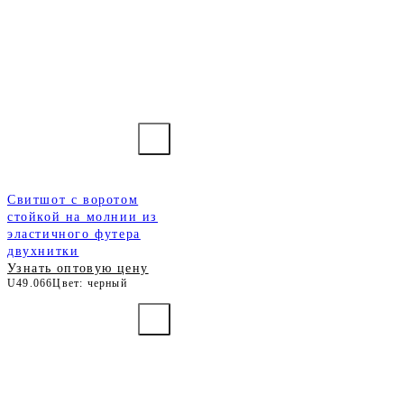
Свитшот с воротом
стойкой на молнии из
эластичного футера
двухнитки
Узнать оптовую цену
U49.066
Цвет: черный