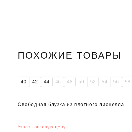
ПОХОЖИЕ ТОВАРЫ
SALE
40
42
44
46
48
50
52
54
56
58
Свободная блузка из плотного лиоцелла
Узнать оптовую цену