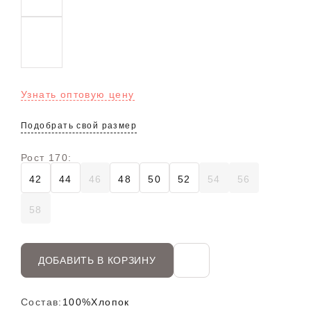
Узнать оптовую цену
Подобрать свой размер
Рост 170:
42
44
46
48
50
52
54
56
58
ДОБАВИТЬ В КОРЗИНУ
Состав:
100%Хлопок