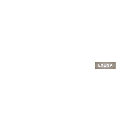
D29.35
EXLSV