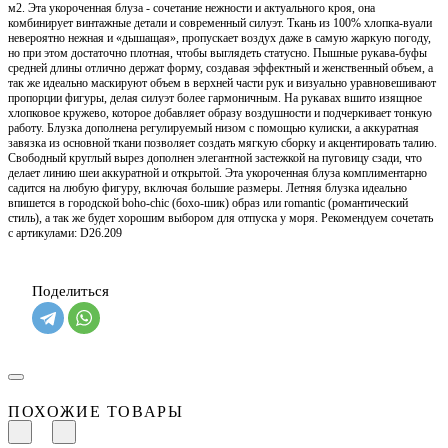
м2. Эта укороченная блуза - сочетание нежности и актуального кроя, она
комбинирует винтажные детали и современный силуэт. Ткань из 100% хлопка-вуали
невероятно нежная и «дышащая», пропускает воздух даже в самую жаркую погоду,
но при этом достаточно плотная, чтобы выглядеть статусно. Пышные рукава-буфы
средней длины отлично держат форму, создавая эффектный и женственный объем, а
так же идеально маскируют объем в верхней части рук и визуально уравновешивают
пропорции фигуры, делая силуэт более гармоничным. На рукавах вшито изящное
хлопковое кружево, которое добавляет образу воздушности и подчеркивает тонкую
работу. Блузка дополнена регулируемый низом с помощью кулиски, а аккуратная
завязка из основной ткани позволяет создать мягкую сборку и акцентировать талию.
Свободный круглый вырез дополнен элегантной застежкой на пуговицу сзади, что
делает линию шеи аккуратной и открытой. Эта укороченная блуза комплиментарно
садится на любую фигуру, включая большие размеры. Летняя блузка идеально
впишется в городской boho-chic (бохо-шик) образ или romantic (романтический
стиль), а так же будет хорошим выбором для отпуска у моря. Рекомендуем сочетать
с артикулами: D26.209
Поделиться
ПОХОЖИЕ ТОВАРЫ