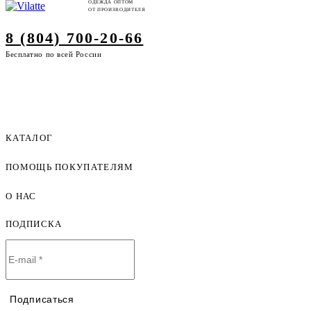
ОДЕЖДА ОПТОМ
ОТ ПРОИЗВОДИТЕЛЯ
8 (804) 700-20-66
Бесплатно по всей России
КАТАЛОГ
ПОМОЩЬ ПОКУПАТЕЛЯМ
Женская одежда оптом
Мужская одежда оптом
О НАС
Как оформить заказ
Детская одежда оптом
Оплата и доставка
ПОДПИСКА
О компании
Договор-оферта
Политика конфиденциальности
Условия сотрудничества
Контакты
Таблицы размеров
Наши дилеры
Подписаться
Lookbook