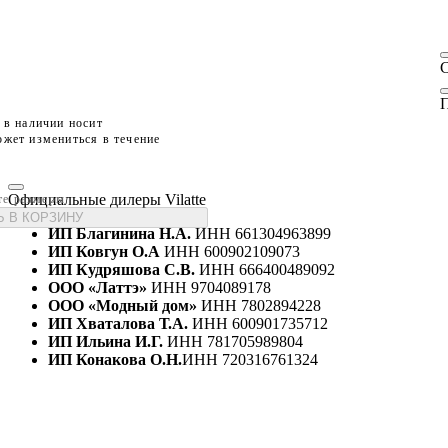
П
 в наличии носит
жет измениться в течение
Официальные дилеры Vilatte
те размеры
 В КОРЗИНУ
ИП Благинина Н.А.
ИНН 661304963899
ИП Ковгун О.А
ИНН 600902109073
ИП Кудряшова С.В.
ИНН 666400489092
ООО «Латтэ»
ИНН 9704089178
ООО «Модный дом»
ИНН 7802894228
ИП Хваталова Т.А.
ИНН 600901735712
ИП Ильина И.Г.
ИНН 781705989804
ИП Конакова О.Н.
ИНН 720316761324