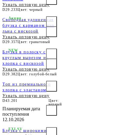
Узнать оптовую цену
D29.233
Цвет: черный
Акция
Свободная удлиненная
блузка с карманом изо
льна с вискозой
Узнать оптовую цену
D29.357
Цвет: гранатовый
NEW
Блузка в полоску с
круглым вырезом из
хлопка с вискозой
Узнать оптовую цену
D29.382
Цвет: голубой-белый
Топ из премиального
хлопка с эластаном
Узнать оптовую цену
D43.201
Цвет:
черный
Планируемая дата
поступления
12.10.2026
EXLSV
Блузка с широкими