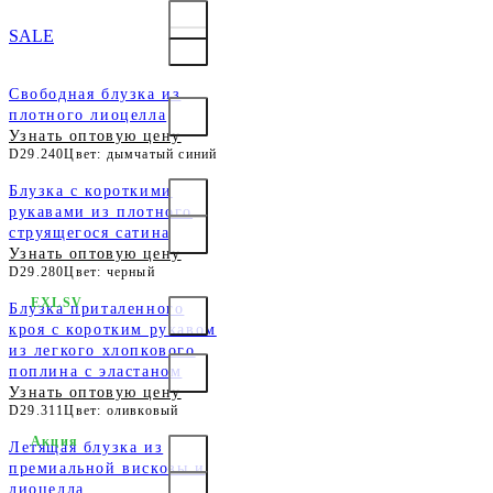
SALE
Свободная блузка из
плотного лиоцелла
Узнать оптовую цену
D29.240
Цвет: дымчатый синий
Блузка с короткими
рукавами из плотного
струящегося сатина
Узнать оптовую цену
D29.280
Цвет: черный
EXLSV
Блузка приталенного
кроя с коротким рукавом
из легкого хлопкового
поплина с эластаном
Узнать оптовую цену
D29.311
Цвет: оливковый
Акция
Летящая блузка из
премиальной вискозы и
лиоцелла