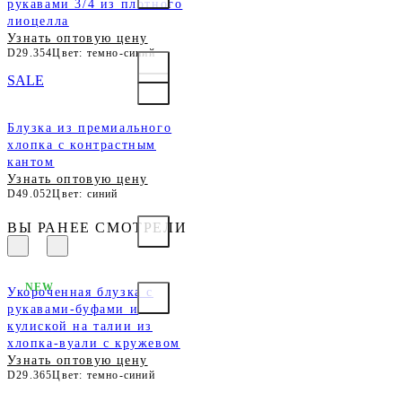
рукавами 3/4 из плотного
лиоцелла
Узнать оптовую цену
D29.354
Цвет: темно-синий
SALE
Блузка из премиального
хлопка с контрастным
кантом
Узнать оптовую цену
D49.052
Цвет: синий
ВЫ РАНЕЕ СМОТРЕЛИ
NEW
Укороченная блузка с
рукавами-буфами и
кулиской на талии из
хлопка-вуали с кружевом
Узнать оптовую цену
D29.365
Цвет: темно-синий