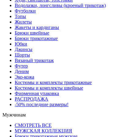
Водолазки, лонгсливы (кроеный трикотаж)
Футболки
Топы
Жилеты
Жакеты и кардиганы
Брюки швейные
Брюки трикотажные
Юбки
Джинсы
Шорты
Вязаный трикотаж
Футер
Деним
Эко-кожа
Костюмы и комплекты трикотажные
Костюмы и комплекты швейные
Фирменная упаковка
РАСПРОДАЖА
-50% последние размеры!
Мужчинам
СМОТРЕТЬ ВСЕ
МУЖСКАЯ КОЛЛЕКЦИЯ
Брюки трикотажные мужские