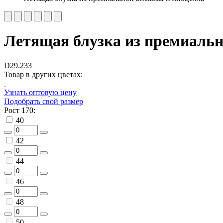
Летящая блузка из премиальн
D29.233
Товар в других цветах:
Узнать оптовую цену
Подобрать свой размер
Рост 170:
40
42
44
46
48
50