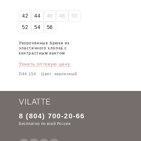
42
44
46
48
50
52
54
56
Укороченные брюки из
эластичного хлопка с
контрастным кантом
Узнать оптовую цену
D44.154
Цвет: кирпичный
8 (804) 700-20-66
Бесплатно по всей России