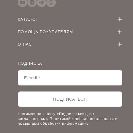
КАТАЛОГ
Женская одежда оптом
ПОМОЩЬ ПОКУПАТЕЛЯМ
Мужская одежда оптом
Как оформить заказ
Детская одежда оптом
О НАС
Оплата и доставка
О компании
Договор-оферта
Политика конфиденциальности
Условия сотрудничества
ПОДПИСКА
Контакты
Таблицы размеров
Наши дилеры
Lookbook
Честный знак
Наш розничный интернет-магазин
ПОДПИСАТЬСЯ
Работа в компании
Нажимая на кнопку «Подписаться», вы
соглашаетесь с
Политикой конфеденциальности
и
правилами обработки информации.