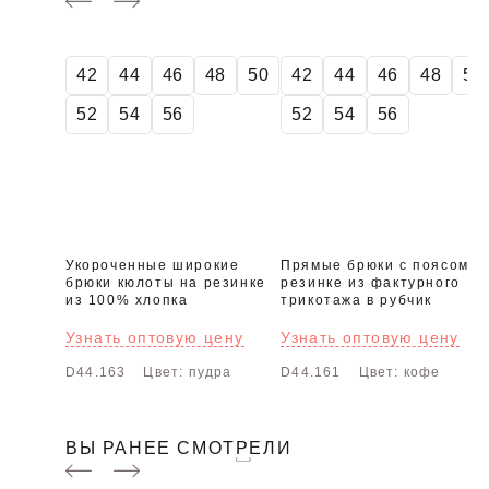
42
44
46
48
50
42
44
46
48
50
52
54
56
52
54
56
Укороченные широкие
Прямые брюки с поясом н
брюки кюлоты на резинке
резинке из фактурного
из 100% хлопка
трикотажа в рубчик
Узнать оптовую цену
Узнать оптовую цену
D44.163
Цвет: пудра
D44.161
Цвет: кофе
ВЫ РАНЕЕ СМОТРЕЛИ