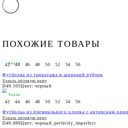
ПОХОЖИЕ ТОВАРЫ
Акция
42
44
46
48
50
52
54
56
Футболка из трикотажа в широкий рубчик
Узнать оптовую цену
D49.105
Цвет: черный
Акция
42
44
46
48
50
52
54
56
Футболка из премиального хлопка с авторским при
Узнать оптовую цену
D49.089
Цвет: черный_perfectly_imperfect