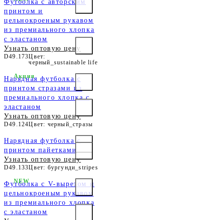
Футболка с авторским
принтом и
цельнокроеным рукавом
из премиального хлопка
с эластаном
Узнать оптовую цену
D49.173
Цвет:
черный_sustainable life
Акция
Нарядная футболка с
принтом стразами из
премиального хлопка с
эластаном
Узнать оптовую цену
D49.124
Цвет: черный_стразы
Нарядная футболка с
принтом пайетками
Узнать оптовую цену
D49.133
Цвет: бургунди_stripes
NEW
Футболка с V-вырезом и
цельнокроеным рукавом
из премиального хлопка
с эластаном