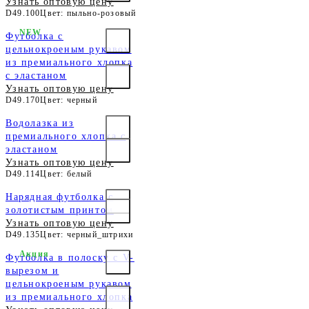
Узнать оптовую цену
D49.100
Цвет: пыльно-розовый
NEW
Футболка с
цельнокроеным рукавом
из премиального хлопка
с эластаном
Узнать оптовую цену
D49.170
Цвет: черный
Водолазка из
премиального хлопка с
эластаном
Узнать оптовую цену
D49.114
Цвет: белый
Нарядная футболка с
золотистым принтом
Узнать оптовую цену
D49.135
Цвет: черный_штрихи
Акция
Футболка в полоску с V-
вырезом и
цельнокроеным рукавом
из премиального хлопка