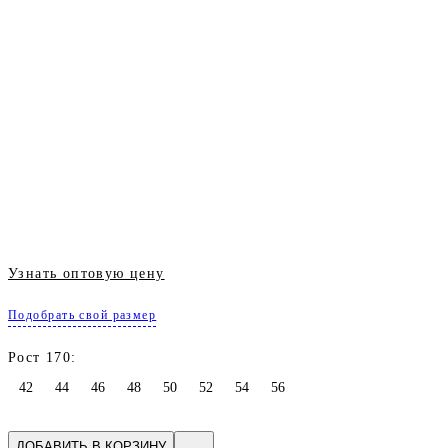
Узнать оптовую цену
Подобрать свой размер
Рост 170:
42
44
46
48
50
52
54
56
ДОБАВИТЬ В КОРЗИНУ