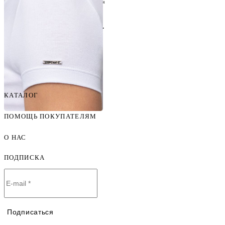
ОТ ПРОИЗВОДИТЕЛЯ
8 (804) 700-20-66
Бесплатно по всей России
КАТАЛОГ
ПОМОЩЬ ПОКУПАТЕЛЯМ
Женская одежда оптом
Мужская одежда оптом
О НАС
Как оформить заказ
Детская одежда оптом
Оплата и доставка
ПОДПИСКА
О компании
Договор-оферта
Политика конфиденциальности
Условия сотрудничества
Контакты
Таблицы размеров
Наши дилеры
Подписаться
Lookbook