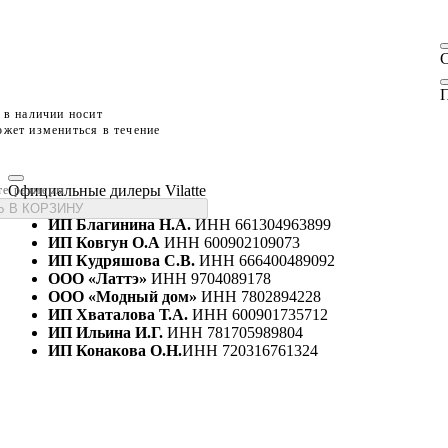
П
 в наличии носит
жет измениться в течение
Официальные дилеры Vilatte
те размеры
 В КОРЗИНУ
ИП Благинина Н.А.
ИНН 661304963899
ИП Ковгун О.А
ИНН 600902109073
ИП Кудряшова С.В.
ИНН 666400489092
ООО «Латтэ»
ИНН 9704089178
ООО «Модный дом»
ИНН 7802894228
ИП Хваталова Т.А.
ИНН 600901735712
ИП Ильина И.Г.
ИНН 781705989804
ИП Конакова О.Н.
ИНН 720316761324