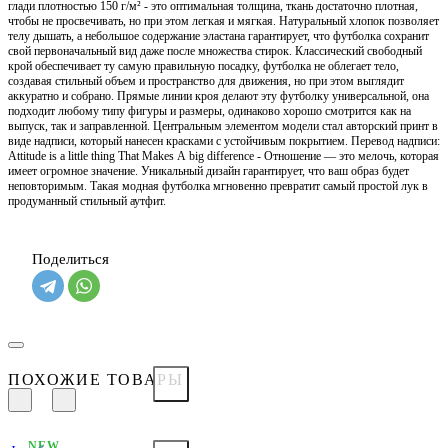
глади плотностью 150 г/м² - это оптимальная толщина, ткань достаточно плотная,
чтобы не просвечивать, но при этом легкая и мягкая. Натуральный хлопок позволяет
телу дышать, а небольшое содержание эластана гарантирует, что футболка сохранит
свой первоначальный вид даже после множества стирок. Классический свободный
крой обеспечивает ту самую правильную посадку, футболка не облегает тело,
создавая стильный объем и пространство для движения, но при этом выглядит
аккуратно и собрано. Прямые линии кроя делают эту футболку универсальной, она
подходит любому типу фигуры и размеры, одинаково хорошо смотрится как на
выпуск, так и заправленной. Центральным элементом модели стал авторский принт в
виде надписи, который нанесен красками с устойчивым покрытием. Перевод надписи:
Attitude is a little thing That Makes А big difference - Отношение — это мелочь, которая
имеет огромное значение. Уникальный дизайн гарантирует, что ваш образ будет
неповторимым. Такая модная футболка мгновенно превратит самый простой лук в
продуманный стильный аутфит.
Поделиться
ПОХОЖИЕ ТОВАРЫ
NEW