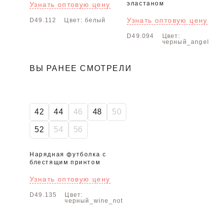
эластаном
Узнать оптовую цену
Узнать оптовую цену
D49.112
Цвет: белый
D49.094
Цвет:
черный_angel
ВЫ РАНЕЕ СМОТРЕЛИ
42
44
46
48
50
52
54
56
Нарядная футболка с
блестящим принтом
Узнать оптовую цену
D49.135
Цвет:
черный_wine_not