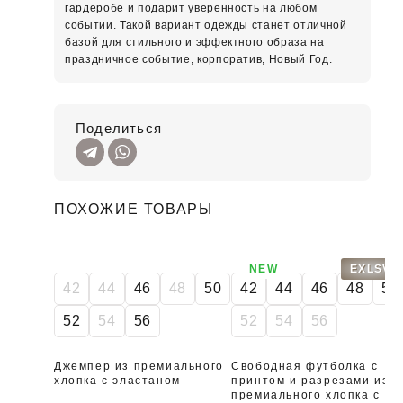
гардеробе и подарит уверенность на любом
событии. Такой вариант одежды станет отличной
базой для стильного и эффектного образа на
праздничное событие, корпоратив, Новый Год.
Поделиться
ПОХОЖИЕ ТОВАРЫ
NEW
EXLSV
42
44
46
48
50
42
44
46
48
50
52
54
56
52
54
56
Джемпер из премиального
Свободная футболка с
хлопка с эластаном
принтом и разрезами из
премиального хлопка с