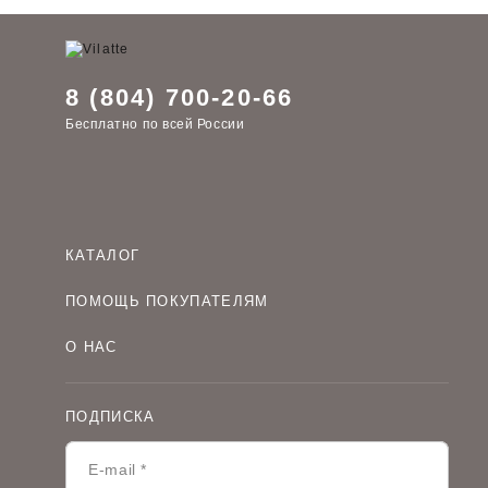
8 (804) 700-20-66
Бесплатно по всей России
КАТАЛОГ
Женская одежда оптом
ПОМОЩЬ ПОКУПАТЕЛЯМ
Мужская одежда оптом
Как оформить заказ
Детская одежда оптом
О НАС
Оплата и доставка
О компании
Договор-оферта
Политика конфиденциальности
Условия сотрудничества
ПОДПИСКА
Контакты
Таблицы размеров
Наши дилеры
Lookbook