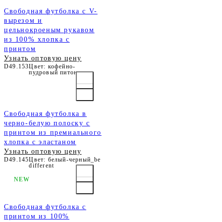
Свободная футболка с V-
вырезом и
цельнокроеным рукавом
из 100% хлопка с
принтом
Узнать оптовую цену
D49.153
Цвет: кофейно-
пудровый питон
Свободная футболка в
черно-белую полоску с
принтом из премиального
хлопка с эластаном
Узнать оптовую цену
D49.145
Цвет: белый-черный_be
different
NEW
Свободная футболка с
принтом из 100%