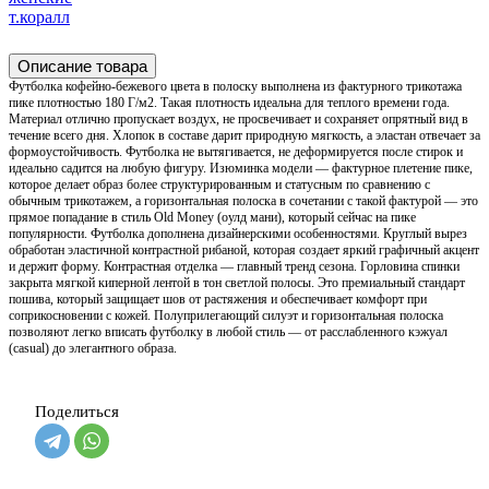
т.коралл
Описание товара
Футболка кофейно-бежевого цвета в полоску выполнена из фактурного трикотажа
пике плотностью 180 Г/м2. Такая плотность идеальна для теплого времени года.
Материал отлично пропускает воздух, не просвечивает и сохраняет опрятный вид в
течение всего дня. Хлопок в составе дарит природную мягкость, а эластан отвечает за
формоустойчивость. Футболка не вытягивается, не деформируется после стирок и
идеально садится на любую фигуру. Изюминка модели — фактурное плетение пике,
которое делает образ более структурированным и статусным по сравнению с
обычным трикотажем, а горизонтальная полоска в сочетании с такой фактурой — это
прямое попадание в стиль Old Money (оулд мани), который сейчас на пике
популярности. Футболка дополнена дизайнерскими особенностями. Круглый вырез
обработан эластичной контрастной рибаной, которая создает яркий графичный акцент
и держит форму. Контрастная отделка — главный тренд сезона. Горловина спинки
закрыта мягкой киперной лентой в тон светлой полосы. Это премиальный стандарт
пошива, который защищает шов от растяжения и обеспечивает комфорт при
соприкосновении с кожей. Полуприлегающий силуэт и горизонтальная полоска
позволяют легко вписать футболку в любой стиль — от расслабленного кэжуал
(casual) до элегантного образа.
Поделиться