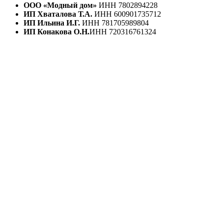
ООО «Модный дом»
ИНН 7802894228
ИП Хваталова Т.А.
ИНН 600901735712
ИП Ильина И.Г.
ИНН 781705989804
ИП Конакова О.Н.
ИНН 720316761324