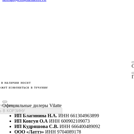
П
 в наличии носит
жет измениться в течение
Официальные дилеры Vilatte
те размеры
 В КОРЗИНУ
ИП Благинина Н.А.
ИНН 661304963899
ИП Ковгун О.А
ИНН 600902109073
ИП Кудряшова С.В.
ИНН 666400489092
ООО «Латтэ»
ИНН 9704089178