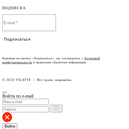
Детская одежда оптом
Оплата и доставка
ПОДПИСКА
О компании
Договор-оферта
Политика конфиденциальности
Условия сотрудничества
Контакты
Таблицы размеров
Наши дилеры
Подписаться
Lookbook
Честный знак
Наш розничный интернет-магазин
Нажимая на кнопку «Подписаться», вы соглашаетесь с
Политикой
конфеденциальности
и правилами обработки информации.
Работа в компании
© 2026 VILATTE
/
Все права защищены.
Войти по e-mail
Войти