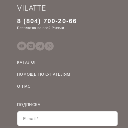
8 (804) 700-20-66
Бесплатно по всей России
КАТАЛОГ
Женская одежда оптом
ПОМОЩЬ ПОКУПАТЕЛЯМ
Мужская одежда оптом
Как оформить заказ
Детская одежда оптом
О НАС
Оплата и доставка
О компании
Договор-оферта
Политика конфиденциальности
Условия сотрудничества
ПОДПИСКА
Контакты
Таблицы размеров
Наши дилеры
Lookbook