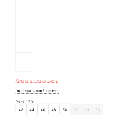
Узнать оптовую цену
Подобрать свой размер
Рост 170:
42
44
46
48
50
52
54
56