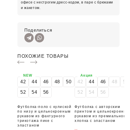
офисе с нестрогим дресс-кодом, в паре с брюками
и жакетом.
Поделиться
ПОХОЖИЕ ТОВАРЫ
NEW
Акция
42
44
46
48
50
42
44
46
48
50
52
54
56
52
54
56
Футболка-поло с кулиской
Футболка с авторским
по низу и цельнокроеным
принтом и цельнокроеным
рукавом из фактурного
рукавом из премиального
трикотажа пике с
хлопка с эластаном
эластаном