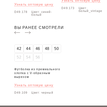
Узнать оптовую цену
Узнать оптовую цену
D49.173
Цвет:
белый_vintage
D49.178
Цвет: синий-
белый
ВЫ РАНЕЕ СМОТРЕЛИ
42
44
46
48
50
52
54
56
Футболка из премиального
хлопка с V-образным
вырезом
Узнать оптовую цену
D49.109
Цвет: черный