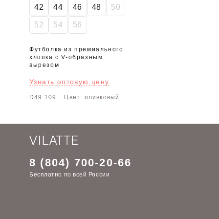
42
44
46
48
50
52
54
56
Футболка из премиального
хлопка с V-образным
вырезом
Узнать оптовую цену
D49.109
Цвет: оливковый
8 (804) 700-20-66
Бесплатно по всей России