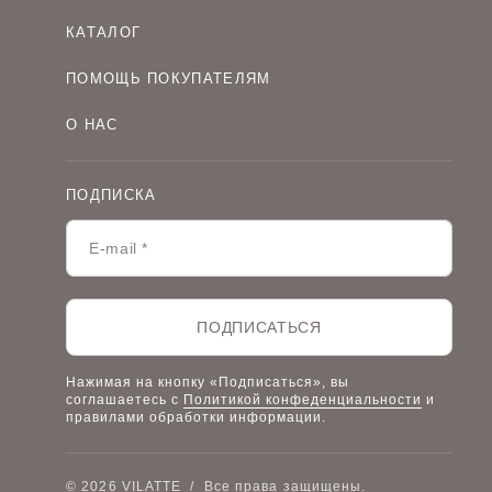
КАТАЛОГ
Женская одежда оптом
ПОМОЩЬ ПОКУПАТЕЛЯМ
Мужская одежда оптом
Как оформить заказ
Детская одежда оптом
О НАС
Оплата и доставка
О компании
Договор-оферта
Политика конфиденциальности
Условия сотрудничества
ПОДПИСКА
Контакты
Таблицы размеров
Наши дилеры
Lookbook
Честный знак
Наш розничный интернет-магазин
ПОДПИСАТЬСЯ
Работа в компании
Нажимая на кнопку «Подписаться», вы
соглашаетесь с
Политикой конфеденциальности
и
правилами обработки информации.
© 2026 VILATTE
/
Все права защищены.