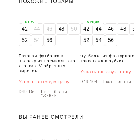
ПОХОЖИЕ ТОВАРЫ
NEW
Акция
42
44
46
48
50
42
44
46
48
50
52
54
56
52
54
56
Базовая футболка в
Футболка из фактурного
полоску из премиального
трикотажа в рубчик
хлопка с V образным
вырезом
Узнать оптовую цену
Узнать оптовую цену
D49.104
Цвет: черный
D49.156
Цвет: белый-
т.синий
ВЫ РАНЕЕ СМОТРЕЛИ