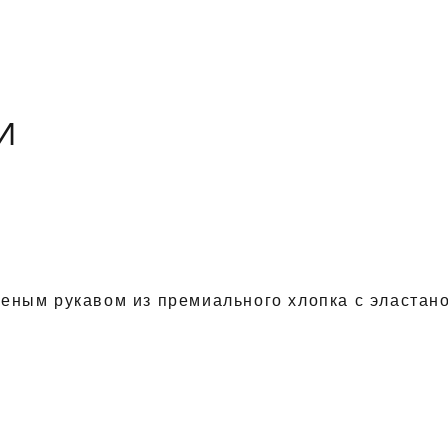
И
оеным рукавом из премиального хлопка с эластан