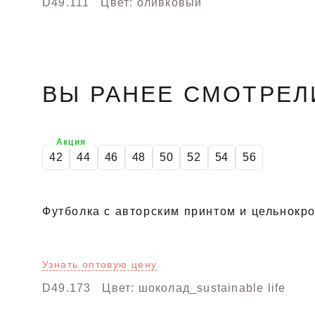
D49.111
Цвет: оливковый
ВЫ РАНЕЕ СМОТРЕЛ
Акция
42
44
46
48
50
52
54
56
Футболка с авторским принтом и цельнокр
Узнать оптовую цену
D49.173
Цвет: шоколад_sustainable life