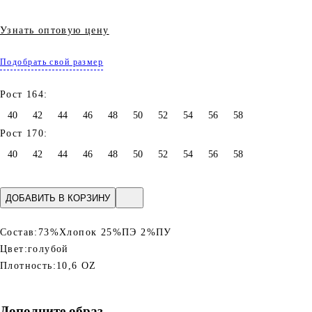
Узнать оптовую цену
Подобрать свой размер
Рост 164:
40
42
44
46
48
50
52
54
56
58
Рост 170:
40
42
44
46
48
50
52
54
56
58
ДОБАВИТЬ В КОРЗИНУ
Состав:
73%Хлопок 25%ПЭ 2%ПУ
Цвет:
голубой
Плотность:
10,6 OZ
Дополните образ