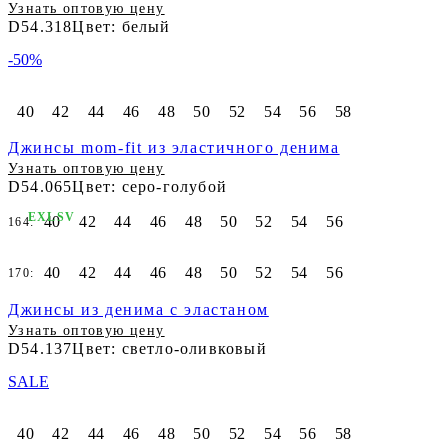
Узнать оптовую цену
D54.318
Цвет: белый
-50%
40
42
44
46
48
50
52
54
56
58
Джинсы mom-fit из эластичного денима
Узнать оптовую цену
D54.065
Цвет: серо-голубой
EXLSV
40
42
44
46
48
50
52
54
56
164:
40
42
44
46
48
50
52
54
56
170:
Джинсы из денима с эластаном
Узнать оптовую цену
D54.137
Цвет: светло-оливковый
SALE
40
42
44
46
48
50
52
54
56
58