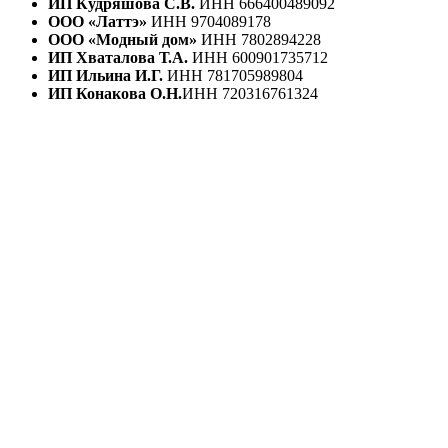
ИП Кудряшова С.В.
ИНН 666400489092
ООО «Латтэ»
ИНН 9704089178
ООО «Модный дом»
ИНН 7802894228
ИП Хваталова Т.А.
ИНН 600901735712
ИП Ильина И.Г.
ИНН 781705989804
ИП Конакова О.Н.
ИНН 720316761324