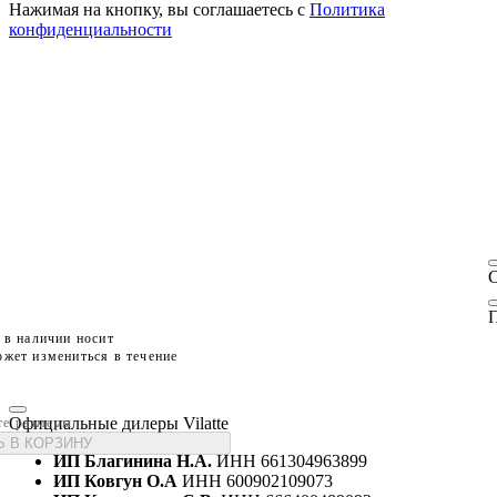
Нажимая на кнопку, вы соглашаетесь с
Политика
конфиденциальности
П
 в наличии носит
жет измениться в течение
Официальные дилеры Vilatte
те размеры
 В КОРЗИНУ
ИП Благинина Н.А.
ИНН 661304963899
ИП Ковгун О.А
ИНН 600902109073