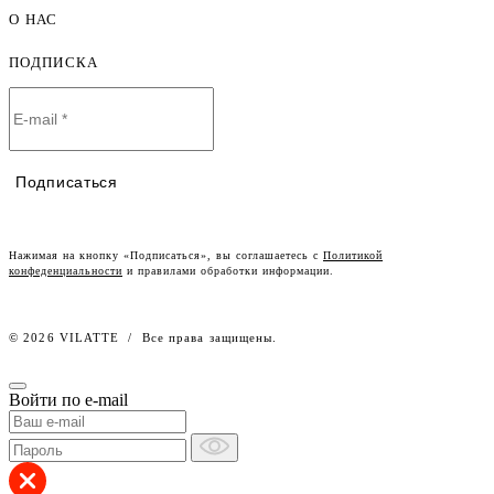
Мужская одежда оптом
О НАС
Как оформить заказ
Детская одежда оптом
Оплата и доставка
ПОДПИСКА
О компании
Договор-оферта
Политика конфиденциальности
Условия сотрудничества
Контакты
Таблицы размеров
Наши дилеры
Подписаться
Lookbook
Честный знак
Наш розничный интернет-магазин
Нажимая на кнопку «Подписаться», вы соглашаетесь с
Политикой
конфеденциальности
и правилами обработки информации.
Работа в компании
© 2026 VILATTE
/
Все права защищены.
Войти по e-mail