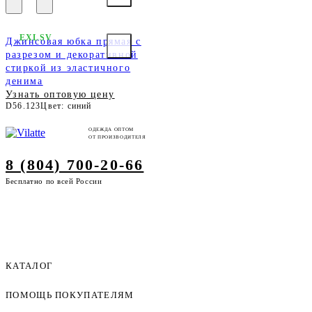
EXLSV
Джинсовая юбка прямая с
разрезом и декоративной
стиркой из эластичного
денима
Узнать оптовую цену
D56.123
Цвет: синий
ОДЕЖДА ОПТОМ
ОТ ПРОИЗВОДИТЕЛЯ
8 (804) 700-20-66
Бесплатно по всей России
КАТАЛОГ
ПОМОЩЬ ПОКУПАТЕЛЯМ
Женская одежда оптом