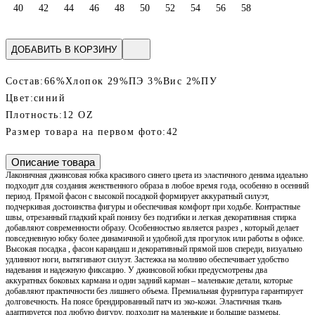
40
42
44
46
48
50
52
54
56
58
ДОБАВИТЬ В КОРЗИНУ
Состав:
66%Хлопок 29%ПЭ 3%Вис 2%ПУ
Цвет:
синий
Плотность:
12 OZ
Размер товара на первом фото:
42
Описание товара
Лаконичная джинсовая юбка красивого синего цвета из эластичного денима идеально
подходит для создания женственного образа в любое время года, особенно в осенний
период. Прямой фасон с высокой посадкой формирует аккуратный силуэт,
подчеркивая достоинства фигуры и обеспечивая комфорт при ходьбе. Контрастные
швы, отрезанный гладкий край понизу без подгибки и легкая декоративная стирка
добавляют современности образу. Особенностью является разрез , который делает
повседневную юбку более динамичной и удобной для прогулок или работы в офисе.
Высокая посадка , фасон карандаш и декоративный прямой шов спереди, визуально
удлиняют ноги, вытягивают силуэт. Застежка на молнию обеспечивает удобство
надевания и надежную фиксацию. У джинсовой юбки предусмотрены два
аккуратных боковых кармана и один задний карман – маленькие детали, которые
добавляют практичности без лишнего объема. Премиальная фурнитура гарантирует
долговечность. На поясе брендированный патч из эко-кожи. Эластичная ткань
адаптируется под любую фигуру, подходит на маленькие и большие размеры.