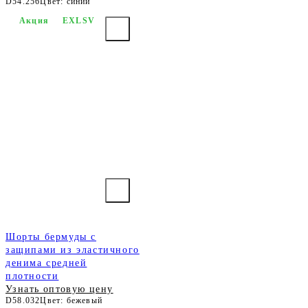
D54.256
Цвет: синий
Акция
EXLSV
Шорты бермуды с
защипами из эластичного
денима средней
плотности
Узнать оптовую цену
D58.032
Цвет: бежевый