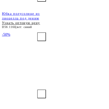
Юбка полусолнце из
лиоцелла под деним
Узнать оптовую цену
D56.116
Цвет: синий
-50%