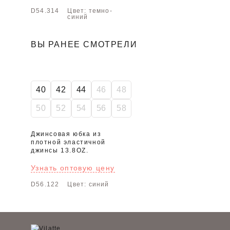
D54.314
Цвет: темно-
синий
ВЫ РАНЕЕ СМОТРЕЛИ
40
42
44
46
48
50
52
54
56
58
Джинсовая юбка из
плотной эластичной
джинсы 13.8OZ.
Узнать оптовую цену
D56.122
Цвет: синий