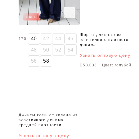
SALE
Шорты длинные из
40
42
44
46
170:
эластичного плотного
денима
48
50
52
54
Узнать оптовую цену
56
58
D58.033
Цвет: голубой
Джинсы клеш от колена из
эластичного денима
средней плотности
Узнать оптовую цену