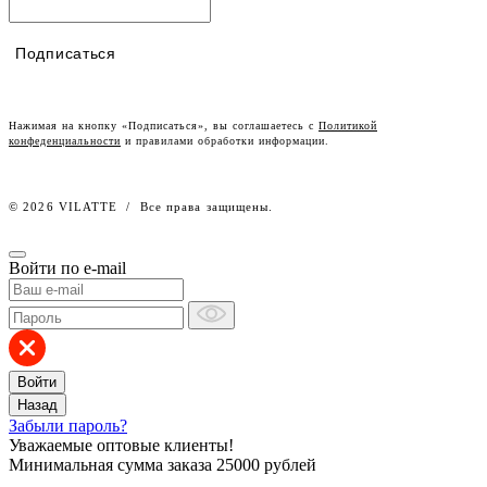
Контакты
Таблицы размеров
Наши дилеры
Подписаться
Lookbook
Честный знак
Наш розничный интернет-магазин
Нажимая на кнопку «Подписаться», вы соглашаетесь с
Политикой
конфеденциальности
и правилами обработки информации.
Работа в компании
© 2026 VILATTE
/
Все права защищены.
Войти по e-mail
Войти
Назад
Забыли пароль?
Уважаемые оптовые клиенты!
Минимальная сумма заказа
25000 рублей