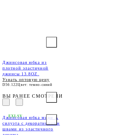
Джинсовая юбка из
плотной эластичной
джинсы 13.8OZ.
Узнать оптовую цену
D56.122
Цвет: темно-синий
ВЫ РАНЕЕ СМОТРЕЛИ
EXLSV
Джинсовая юбка миди А
силуэта с декоративными
швами из эластичного
денима