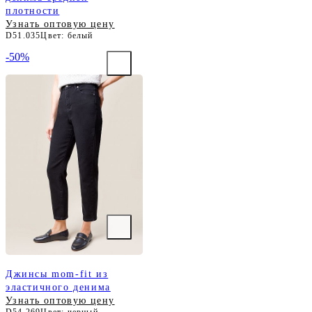
плотности
Узнать оптовую цену
D51.035
Цвет: белый
-50%
Джинсы mom-fit из
эластичного денима
Узнать оптовую цену
D54.269
Цвет: черный