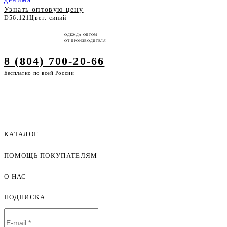
Узнать оптовую цену
D56.121
Цвет: синий
ОДЕЖДА ОПТОМ
ОТ ПРОИЗВОДИТЕЛЯ
8 (804) 700-20-66
Бесплатно по всей России
КАТАЛОГ
ПОМОЩЬ ПОКУПАТЕЛЯМ
Женская одежда оптом
Мужская одежда оптом
О НАС
Как оформить заказ
Детская одежда оптом
Оплата и доставка
ПОДПИСКА
О компании
Договор-оферта
Политика конфиденциальности
Условия сотрудничества