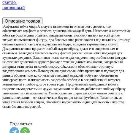
светло-
оливковый
Описание товара
Эффектная юбка миди А силуэта выполнена из эластичного денима, что
обеспечивает комфорт и легкость движений на каждый день. Невероятно женственная
юбка глубокого синего цвета с декоративными плоскими швами по всей длине
визуально вытягивает фигуру, два боковых шва расположены под наклоном, что еще
больше стройнит силуэт и подчеркивает бедра, создавая гармоничный силуэт.
Декоративные швы придают особый акцент образу, делая его современным и
стильным. Благодаря универсальному фасону расклешенная юбка подходит для
худеньких девушек. Эластичная ткань легко адаптируется под особенности фигуры,
не стесняет движений и держит форму в течение длительной носки, натуральный
материал отличается высокой износостойкостью и обеспечивает отличную
воздухопроницаемость Повседневная джинсовая юбка практична и подходит для
разных образов и легко сочетается с верхней одеждой и обувью, обеспечивая
универсальность и актуальность гардероба особенно в осенний сезон и остается
незаменимой в любое другое время года . Продуманный крой длиной юбки с
современными деталями и двумя карманами по бокам добавляют любому образу
уникальности и изысканности. Универсальную широкую юбку можно сочетать с
разными верхами— от классических блузок до casual-футболок. Такая стильная
юбка станет базовой вещью, способной подчеркнуть индивидуальность и чувство
стиля без лишних усилий.
Поделиться