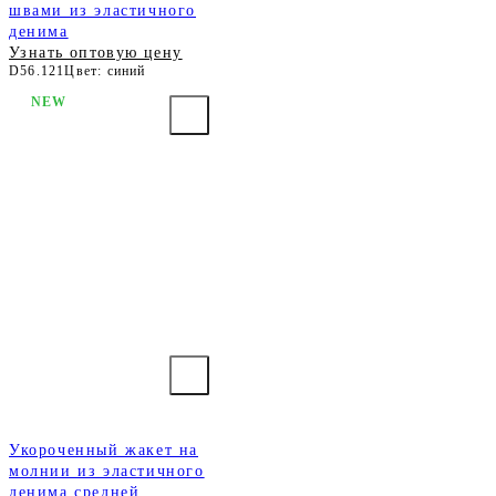
швами из эластичного
денима
Узнать оптовую цену
D56.121
Цвет: синий
NEW
Укороченный жакет на
молнии из эластичного
денима средней