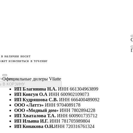
П
 в наличии носит
жет измениться в течение
Официальные дилеры Vilatte
те размеры
 В КОРЗИНУ
ИП Благинина Н.А.
ИНН 661304963899
ИП Ковгун О.А
ИНН 600902109073
ИП Кудряшова С.В.
ИНН 666400489092
ООО «Латтэ»
ИНН 9704089178
ООО «Модный дом»
ИНН 7802894228
ИП Хваталова Т.А.
ИНН 600901735712
ИП Ильина И.Г.
ИНН 781705989804
ИП Конакова О.Н.
ИНН 720316761324