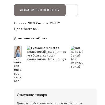
ДОБАВИТЬ В КОРЗИНУ
Состав:
98%Хлопок 2%ПУ
Цвет:
бежевый
Дополните образ
Футболка женская
Топ
т.оливковый_little_things
Топ
женс
женский
кий
белый
мато
вое
сере
бро
Описание товара
Джинсы трубы бежевого цвета выполнены из