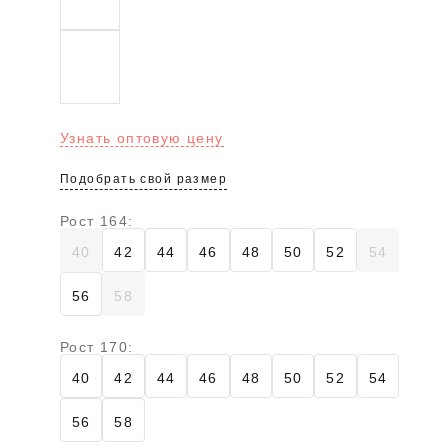
Узнать оптовую цену
Подобрать свой размер
Рост 164:
40
42
44
46
48
50
52
54
56
58
Рост 170:
40
42
44
46
48
50
52
54
56
58