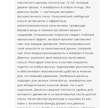
эластичного денима плотностью 12 OZ, который
держит форму, и комфортны в любую погоду. Эти
джинсы-трубы — настоящий манифест
футуристичного стиля. Классический свободный
силуэт встречается с эффектным
металлизированным напылением, превращая
базовую вещь в главный арт-объект вашего
гардероба. Специальное покрытие создает глубокий
зеркальный эффект, который красиво преломляет
свет при каждом движении. Металлизированный
слой наносится на качественный деним, сохраняя
при этом воздухопроницаемость и комфорт в носке.
Джинсы широкого кроя визуально вытягивают
силуэт, благодаря эластану в составе аккуратно
садятся на любую фигуру, подчеркивая достоинства,
и обеспечивают максимальное удобство в течение
дня, не сковывая движения. Свободные джинсы
подходят для разных типов фигур, комфортны как
для обладательниц пышных форм, так и для
худеньких. Джинсы средней плотности удобны для
активного движения и не вытягиваются после долгой
носки. Качественная фурнитура и нашивка из эко-
кожи с логотипом бренда делают эти джинсы
премиальными. Свободный крой от бедра добавляет