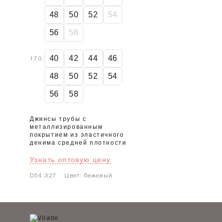
48
50
52
54
56
58
40
42
44
46
170:
48
50
52
54
56
58
Джинсы трубы с
металлизированным
покрытием из эластичного
денима средней плотности
Узнать оптовую цену
D54.327
Цвет: бежевый