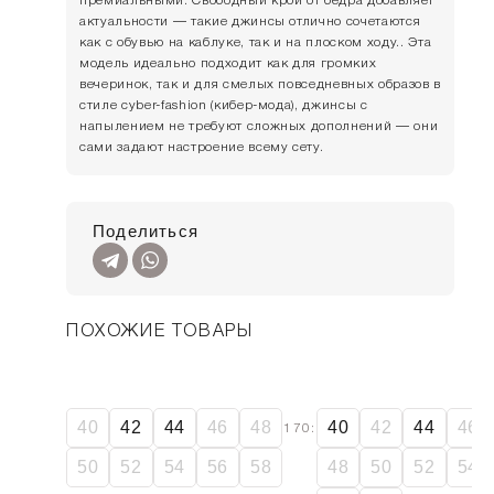
актуальности — такие джинсы отлично сочетаются
как с обувью на каблуке, так и на плоском ходу.. Эта
модель идеально подходит как для громких
вечеринок, так и для смелых повседневных образов в
стиле cyber-fashion (кибер-мода), джинсы с
напылением не требуют сложных дополнений — они
сами задают настроение всему сету.
Поделиться
ПОХОЖИЕ ТОВАРЫ
SALE
SALE
40
42
44
46
48
40
42
44
46
170:
50
52
54
56
58
48
50
52
54