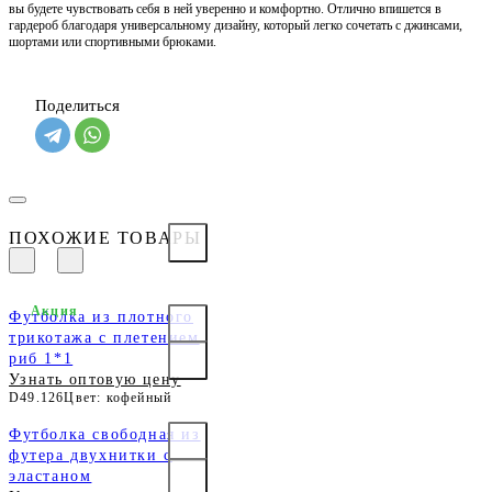
вы будете чувствовать себя в ней уверенно и комфортно. Отлично впишется в
гардероб благодаря универсальному дизайну, который легко сочетать с джинсами,
шортами или спортивными брюками.
Поделиться
ПОХОЖИЕ ТОВАРЫ
Акция
Футболка из плотного
трикотажа с плетением
риб 1*1
Узнать оптовую цену
D49.126
Цвет: кофейный
Футболка свободная из
футера двухнитки с
эластаном