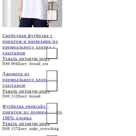
Свободная футболка с
принтом и разрезами из
премиального хлопка с
эластаном
Узнать оптовую цену
D49.094
Цвет: белый_sea
Джемпер из
премиального хлопка с
эластаном
Узнать оптовую цену
D49.112
Цвет: белый
Футболка оверсайз с
принтом из премиального
100% хлопка
Узнать оптовую цену
D49.157
Цвет: кофе_everything