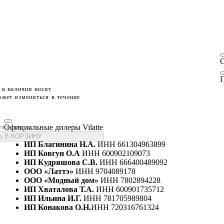
П
 в наличии носит
жет измениться в течение
Официальные дилеры Vilatte
те размеры
 В КОРЗИНУ
ИП Благинина Н.А.
ИНН 661304963899
ИП Ковгун О.А
ИНН 600902109073
ИП Кудряшова С.В.
ИНН 666400489092
ООО «Латтэ»
ИНН 9704089178
ООО «Модный дом»
ИНН 7802894228
ИП Хваталова Т.А.
ИНН 600901735712
ИП Ильина И.Г.
ИНН 781705989804
ИП Конакова О.Н.
ИНН 720316761324