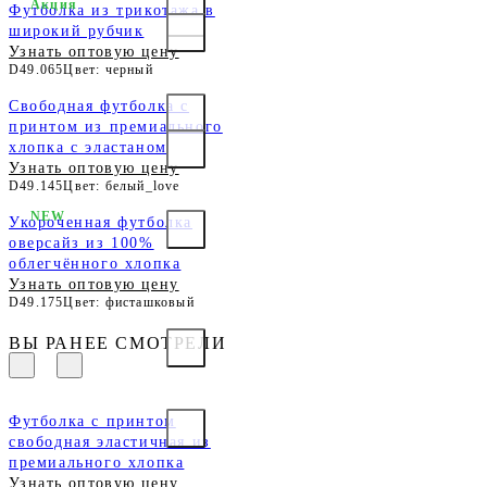
Акция
Футболка из трикотажа в
широкий рубчик
Узнать оптовую цену
D49.065
Цвет: черный
Свободная футболка с
принтом из премиального
хлопка с эластаном
Узнать оптовую цену
D49.145
Цвет: белый_love
NEW
Укороченная футболка
оверсайз из 100%
облегчённого хлопка
Узнать оптовую цену
D49.175
Цвет: фисташковый
ВЫ РАНЕЕ СМОТРЕЛИ
Футболка с принтом
свободная эластичная из
премиального хлопка
Узнать оптовую цену