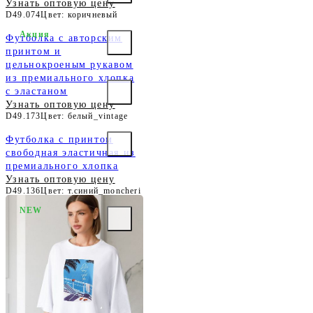
Узнать оптовую цену
D49.074
Цвет: коричневый
Акция
Футболка с авторским
принтом и
цельнокроеным рукавом
из премиального хлопка
с эластаном
Узнать оптовую цену
D49.173
Цвет: белый_vintage
Футболка с принтом
свободная эластичная из
премиального хлопка
Узнать оптовую цену
D49.136
Цвет: т.синий_moncheri
NEW