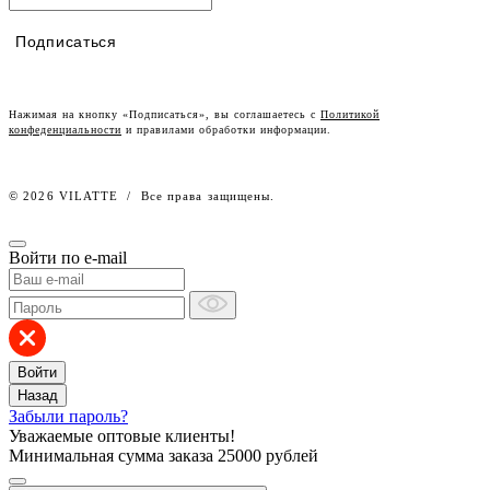
Таблицы размеров
Наши дилеры
Подписаться
Lookbook
Честный знак
Наш розничный интернет-магазин
Нажимая на кнопку «Подписаться», вы соглашаетесь с
Политикой
конфеденциальности
и правилами обработки информации.
Работа в компании
© 2026 VILATTE
/
Все права защищены.
Войти по e-mail
Войти
Назад
Забыли пароль?
Уважаемые оптовые клиенты!
Минимальная сумма заказа
25000 рублей