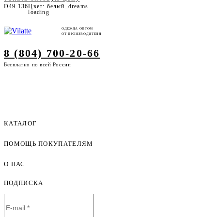
D49.136
Цвет: белый_dreams
loading
ОДЕЖДА ОПТОМ
ОТ ПРОИЗВОДИТЕЛЯ
8 (804) 700-20-66
Бесплатно по всей России
КАТАЛОГ
ПОМОЩЬ ПОКУПАТЕЛЯМ
Женская одежда оптом
Мужская одежда оптом
О НАС
Как оформить заказ
Детская одежда оптом
Оплата и доставка
ПОДПИСКА
О компании
Договор-оферта
Политика конфиденциальности
Условия сотрудничества
Контакты