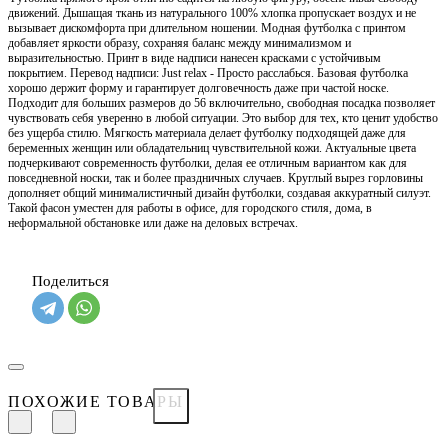
движений. Дышащая ткань из натурального 100% хлопка пропускает воздух и не
вызывает дискомфорта при длительном ношении. Модная футболка с принтом
добавляет яркости образу, сохраняя баланс между минимализмом и
выразительностью. Принт в виде надписи нанесен красками с устойчивым
покрытием. Перевод надписи: Just relax - Просто расслабься. Базовая футболка
хорошо держит форму и гарантирует долговечность даже при частой носке.
Подходит для больших размеров до 56 включительно, свободная посадка позволяет
чувствовать себя уверенно в любой ситуации. Это выбор для тех, кто ценит удобство
без ущерба стилю. Мягкость материала делает футболку подходящей даже для
беременных женщин или обладательниц чувствительной кожи. Актуальные цвета
подчеркивают современность футболки, делая ее отличным вариантом как для
повседневной носки, так и более праздничных случаев. Круглый вырез горловины
дополняет общий минималистичный дизайн футболки, создавая аккуратный силуэт.
Такой фасон уместен для работы в офисе, для городского стиля, дома, в
неформальной обстановке или даже на деловых встречах.
Поделиться
ПОХОЖИЕ ТОВАРЫ