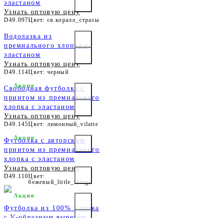
эластаном
Узнать оптовую цену
D49.097
Цвет: св.коралл_стразы
Водолазка из
премиального хлопка с
эластаном
Узнать оптовую цену
D49.114
Цвет: черный
Акция
Свободная футболка с
принтом из премиального
хлопка с эластаном
Узнать оптовую цену
D49.145
Цвет: лимонный_vilatte
Акция
Футболка с авторским
принтом из премиального
хлопка с эластаном
Узнать оптовую цену
D49.110
Цвет:
бежевый_little_things
Акция
Футболка из 100% хлопка
с V-образным вырезом