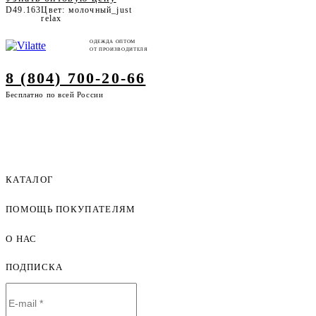
D49.163
Цвет: молочный_just
relax
ОДЕЖДА ОПТОМ
ОТ ПРОИЗВОДИТЕЛЯ
8 (804) 700-20-66
Бесплатно по всей России
КАТАЛОГ
ПОМОЩЬ ПОКУПАТЕЛЯМ
Женская одежда оптом
Мужская одежда оптом
О НАС
Как оформить заказ
Детская одежда оптом
Оплата и доставка
ПОДПИСКА
О компании
Договор-оферта
Политика конфиденциальности
Условия сотрудничества
Контакты