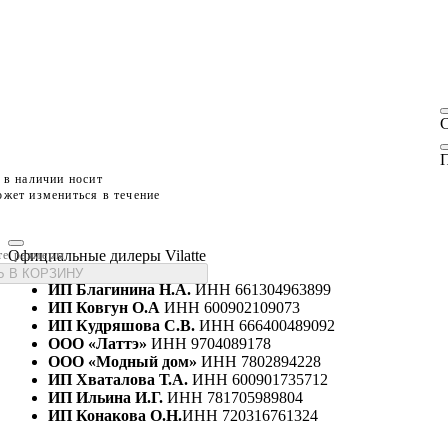
П
 в наличии носит
жет измениться в течение
Официальные дилеры Vilatte
те размеры
 В КОРЗИНУ
ИП Благинина Н.А.
ИНН 661304963899
ИП Ковгун О.А
ИНН 600902109073
ИП Кудряшова С.В.
ИНН 666400489092
ООО «Латтэ»
ИНН 9704089178
ООО «Модный дом»
ИНН 7802894228
ИП Хваталова Т.А.
ИНН 600901735712
ИП Ильина И.Г.
ИНН 781705989804
ИП Конакова О.Н.
ИНН 720316761324