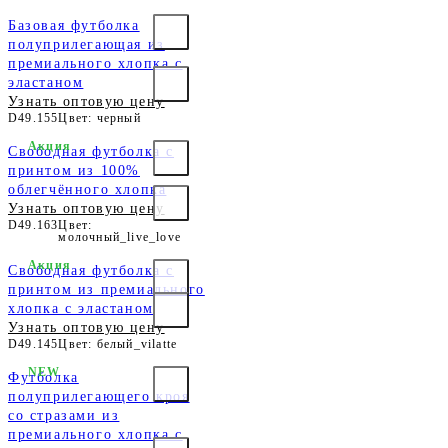
Базовая футболка
полуприлегающая из
премиального хлопка с
эластаном
Узнать оптовую цену
D49.155
Цвет: черный
Акция
Свободная футболка с
принтом из 100%
облегчённого хлопка
Узнать оптовую цену
D49.163
Цвет:
молочный_live_love
Акция
Свободная футболка с
принтом из премиального
хлопка с эластаном
Узнать оптовую цену
D49.145
Цвет: белый_vilatte
NEW
Футболка
полуприлегающего кроя
со стразами из
премиального хлопка с