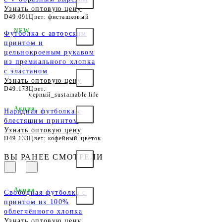
Узнать оптовую цену
D49.091
Цвет: фисташковый
NEW
Футболка с авторским
принтом и
цельнокроеным рукавом
из премиального хлопка
с эластаном
Узнать оптовую цену
D49.173
Цвет:
черный_sustainable life
Акция
Нарядная футболка с
блестящим принтом
Узнать оптовую цену
D49.133
Цвет: кофейный_цветок
ВЫ РАНЕЕ СМОТРЕЛИ
Акция
Свободная футболка с
принтом из 100%
облегчённого хлопка
Узнать оптовую цену