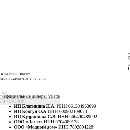
П
 в наличии носит
жет измениться в течение
Официальные дилеры Vilatte
те размеры
 В КОРЗИНУ
ИП Благинина Н.А.
ИНН 661304963899
ИП Ковгун О.А
ИНН 600902109073
ИП Кудряшова С.В.
ИНН 666400489092
ООО «Латтэ»
ИНН 9704089178
ООО «Модный дом»
ИНН 7802894228