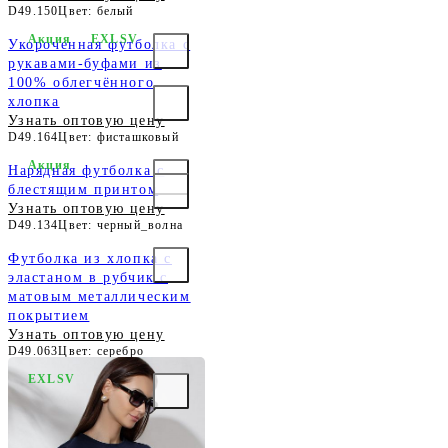
D49.150
Цвет: белый
Акция
EXLSV
Укороченная футболка с
рукавами-буфами из
100% облегчённого
хлопка
Узнать оптовую цену
D49.164
Цвет: фисташковый
Акция
Нарядная футболка с
блестящим принтом
Узнать оптовую цену
D49.134
Цвет: черный_волна
Футболка из хлопка с
эластаном в рубчик с
матовым металлическим
покрытием
Узнать оптовую цену
D49.063
Цвет: серебро
EXLSV