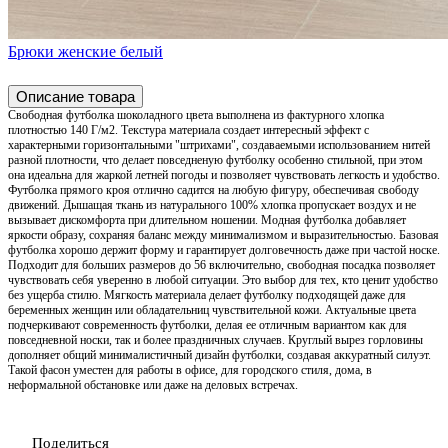
Брюки женские белый
Описание товара
Свободная футболка шоколадного цвета выполнена из фактурного хлопка
плотностью 140 Г/м2. Текстура материала создает интересный эффект с
характерными горизонтальными "штрихами", создаваемыми использованием нитей
разной плотности, что делает повседненую футболку особенно стильной, при этом
она идеальна для жаркой летней погоды и позволяет чувствовать легкость и удобство.
Футболка прямого кроя отлично садится на любую фигуру, обеспечивая свободу
движений. Дышащая ткань из натурального 100% хлопка пропускает воздух и не
вызывает дискомфорта при длительном ношении. Модная футболка добавляет
яркости образу, сохраняя баланс между минимализмом и выразительностью. Базовая
футболка хорошо держит форму и гарантирует долговечность даже при частой носке.
Подходит для больших размеров до 56 включительно, свободная посадка позволяет
чувствовать себя уверенно в любой ситуации. Это выбор для тех, кто ценит удобство
без ущерба стилю. Мягкость материала делает футболку подходящей даже для
беременных женщин или обладательниц чувствительной кожи. Актуальные цвета
подчеркивают современность футболки, делая ее отличным вариантом как для
повседневной носки, так и более праздничных случаев. Круглый вырез горловины
дополняет общий минималистичный дизайн футболки, создавая аккуратный силуэт.
Такой фасон уместен для работы в офисе, для городского стиля, дома, в
неформальной обстановке или даже на деловых встречах.
Поделиться