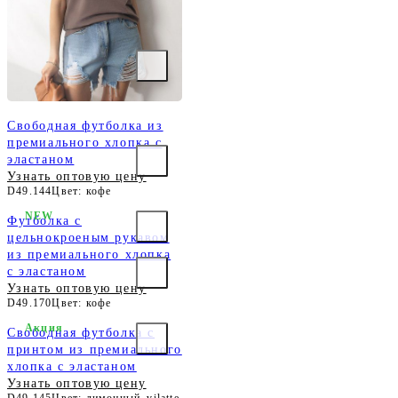
Свободная футболка из
премиального хлопка с
эластаном
Узнать оптовую цену
D49.144
Цвет: кофе
NEW
Футболка с
цельнокроеным рукавом
из премиального хлопка
с эластаном
Узнать оптовую цену
D49.170
Цвет: кофе
Акция
Свободная футболка с
принтом из премиального
хлопка с эластаном
Узнать оптовую цену
D49.145
Цвет: лимонный_vilatte