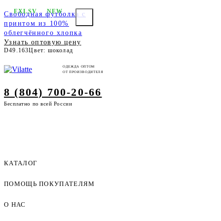
EXLSV
NEW
Свободная футболка с
принтом из 100%
облегчённого хлопка
Узнать оптовую цену
D49.163
Цвет: шоколад
ОДЕЖДА ОПТОМ
ОТ ПРОИЗВОДИТЕЛЯ
8 (804) 700-20-66
Бесплатно по всей России
КАТАЛОГ
ПОМОЩЬ ПОКУПАТЕЛЯМ
Женская одежда оптом
Мужская одежда оптом
О НАС
Как оформить заказ
Детская одежда оптом