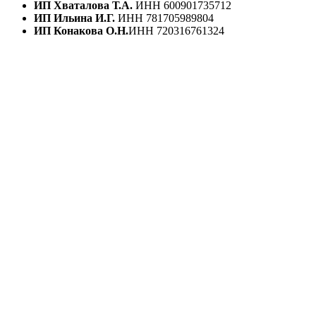
ИП Хваталова Т.А.
ИНН 600901735712
ИП Ильина И.Г.
ИНН 781705989804
ИП Конакова О.Н.
ИНН 720316761324