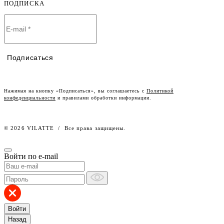
Оплата и доставка
ПОДПИСКА
О компании
Договор-оферта
Политика конфиденциальности
Условия сотрудничества
Контакты
Таблицы размеров
Наши дилеры
Подписаться
Lookbook
Честный знак
Наш розничный интернет-магазин
Нажимая на кнопку «Подписаться», вы соглашаетесь с
Политикой
конфеденциальности
и правилами обработки информации.
Работа в компании
© 2026 VILATTE
/
Все права защищены.
Войти по e-mail
Войти
Назад