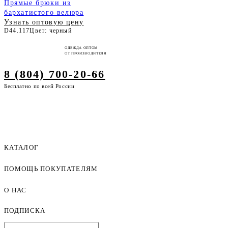
Прямые брюки из
бархатистого велюра
Узнать оптовую цену
D44.117
Цвет: черный
ОДЕЖДА ОПТОМ
ОТ ПРОИЗВОДИТЕЛЯ
8 (804) 700-20-66
Бесплатно по всей России
КАТАЛОГ
ПОМОЩЬ ПОКУПАТЕЛЯМ
Женская одежда оптом
Мужская одежда оптом
О НАС
Как оформить заказ
Детская одежда оптом
Оплата и доставка
ПОДПИСКА
О компании
Договор-оферта