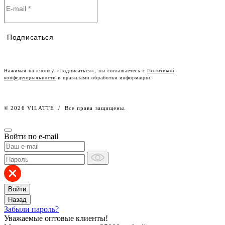
Политика конфиденциальности
Условия сотрудничества
Контакты
Таблицы размеров
Наши дилеры
Подписаться
Lookbook
Честный знак
Наш розничный интернет-магазин
Нажимая на кнопку «Подписаться», вы соглашаетесь с
Политикой
конфеденциальности
и правилами обработки информации.
Работа в компании
© 2026 VILATTE
/
Все права защищены.
Войти по e-mail
Войти
Назад
Забыли пароль?
Уважаемые оптовые клиенты!