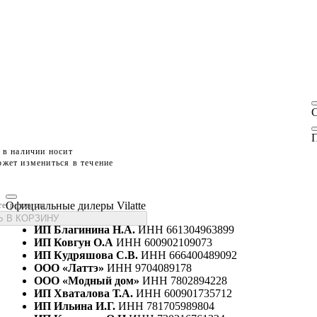
П
 в наличии носит
жет измениться в течение
Официальные дилеры Vilatte
те размеры
 В КОРЗИНУ
ИП Благинина Н.А.
ИНН 661304963899
ИП Ковгун О.А
ИНН 600902109073
ИП Кудряшова С.В.
ИНН 666400489092
ООО «Латтэ»
ИНН 9704089178
ООО «Модный дом»
ИНН 7802894228
ИП Хваталова Т.А.
ИНН 600901735712
ИП Ильина И.Г.
ИНН 781705989804