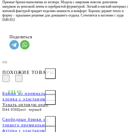
Прямые брюки выполнены из велюра. Модель с широким поясом дополнена
шнурком из репсовой ленты и серебристой фурнитурой. Легкий и мягкий материал с
матовой фактурой придает изделию нежность и комфорт. Хорошо держит тепло и
форму – идеальное решение для домашнего отдыха. Сочетается в костюме с худи
D49.053
Поделиться
ПОХОЖИЕ ТОВАРЫ
EXLSV
Брюки из премиального
хлопка с эластаном
Узнать оптовую цену
D44.056
Цвет: черный
Свободные брюки из
тонкого премиального
футера с эластаном