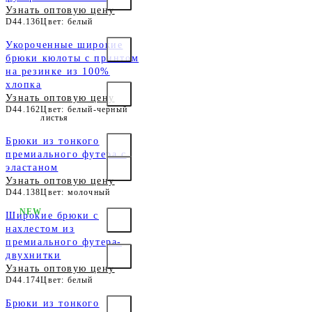
Узнать оптовую цену
D44.136
Цвет: белый
Укороченные широкие
брюки кюлоты c принтом
на резинке из 100%
хлопка
Узнать оптовую цену
D44.162
Цвет: белый-черный
листья
Брюки из тонкого
премиального футера с
эластаном
Узнать оптовую цену
D44.138
Цвет: молочный
NEW
Широкие брюки с
нахлестом из
премиального футера-
двухнитки
Узнать оптовую цену
D44.174
Цвет: белый
Брюки из тонкого