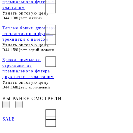
премиального футера с
эластаном
Узнать оптовую цену
D44.138
Цвет: мятный
Теплые брюки джоггеры
из эластичного футера
трехнитки с начесом
Узнать оптовую цену
D44.159
Цвет: серый меланж
Брюки прямые со
стрелками из
премиального футера
двухнитки с эластаном
Узнать оптовую цену
D44.168
Цвет: коричневый
ВЫ РАНЕЕ СМОТРЕЛИ
SALE