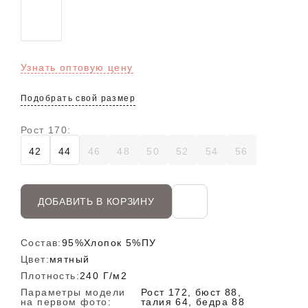
Узнать оптовую цену
Подобрать свой размер
Рост 170:
42
44
46
48
50
52
54
56
ДОБАВИТЬ В КОРЗИНУ
Состав:
95%Хлопок 5%ПУ
Цвет:
мятный
Плотность:
240 Г/м2
Параметры модели
Рост 172, бюст 88,
на первом фото:
талия 64, бедра 88