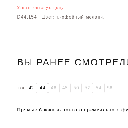
Узнать оптовую цену
D44.154
Цвет: т.кофейный меланж
ВЫ РАНЕЕ СМОТРЕЛ
SALE
42
44
46
48
50
52
54
56
170:
Прямые брюки из тонкого премиального фу