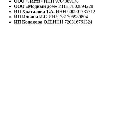
ООО «Латтэ»
ИНН 9704089178
ООО «Модный дом»
ИНН 7802894228
ИП Хваталова Т.А.
ИНН 600901735712
ИП Ильина И.Г.
ИНН 781705989804
ИП Конакова О.Н.
ИНН 720316761324