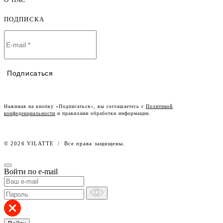
Как оформить заказ
Детская одежда оптом
Оплата и доставка
ПОДПИСКА
О компании
Договор-оферта
Политика конфиденциальности
Условия сотрудничества
Контакты
Таблицы размеров
Наши дилеры
Подписаться
Lookbook
Честный знак
Наш розничный интернет-магазин
Нажимая на кнопку «Подписаться», вы соглашаетесь с
Политикой
конфеденциальности
и правилами обработки информации.
Работа в компании
© 2026 VILATTE
/
Все права защищены.
Войти по e-mail