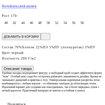
Подобрать свой размер
Рост 170:
40
42
44
46
48
50
52
54
56
58
ДОБАВИТЬ В КОРЗИНУ
Состав:
70%Хлопок 22%ПЭ 5%ПУ (полиуретан) 3%ПУ
Цвет:
черный
Плотность:
290 Г/м2
Описание товара
Удобная посадка подчеркивает фигуру, а свободный крой создает эффектную форму
"мом". Особый шов сзади без отстрочки добавляет лаконичность дизайну. Брюки не
сковывают движений и приятны к телу. Универсальная коричневая расцветка легко
комбинируется с любым верхом – от объемных свитеров до облегающих топов.
Идеальный вариант для создания как повседневных, так и более нарядных луков с
ноткой дерзости. Практичный материал не мнется и устойчив к износу.
Поделиться