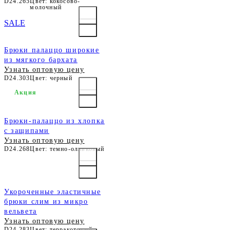
D24.265
Цвет: кокосово-
молочный
SALE
Брюки палаццо широкие
из мягкого бархата
Узнать оптовую цену
D24.303
Цвет: черный
Акция
Брюки-палаццо из хлопка
с защипами
Узнать оптовую цену
D24.268
Цвет: темно-оливковый
Укороченные эластичные
брюки слим из микро
вельвета
Узнать оптовую цену
D24.283
Цвет: терракотовый