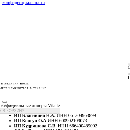
конфиденциальности
П
 в наличии носит
жет измениться в течение
Официальные дилеры Vilatte
те размеры
 В КОРЗИНУ
ИП Благинина Н.А.
ИНН 661304963899
ИП Ковгун О.А
ИНН 600902109073
ИП Кудряшова С.В.
ИНН 666400489092