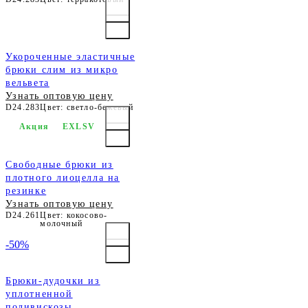
Укороченные эластичные
брюки слим из микро
вельвета
Узнать оптовую цену
D24.283
Цвет: светло-бежевый
Акция
EXLSV
Свободные брюки из
плотного лиоцелла на
резинке
Узнать оптовую цену
D24.261
Цвет: кокосово-
молочный
-50%
Брюки-дудочки из
уплотненной
поливискозы