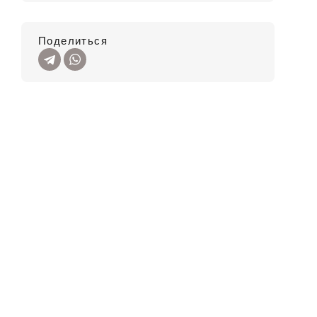
Поделиться
40
164:
40
170:
Брюки 