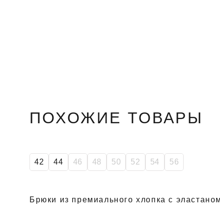
ПОХОЖИЕ ТОВАРЫ
42
44
46
48
50
52
54
56
Брюки из премиального хлопка с эластано