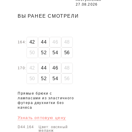
27.08.2026
ВЫ РАНЕЕ СМОТРЕЛИ
42
44
46
48
164:
50
52
54
56
42
44
46
48
170:
50
52
54
56
Прямые брюки с
лампасами из эластичного
футера двухнитки без
начеса
Узнать оптовую цену
D44.164
Цвет: овсяный
меланж