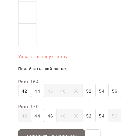
Узнать оптовую цену
Подобрать свой размер
Рост 164:
42
44
46
48
50
52
54
56
Рост 170:
42
44
46
48
50
52
54
56