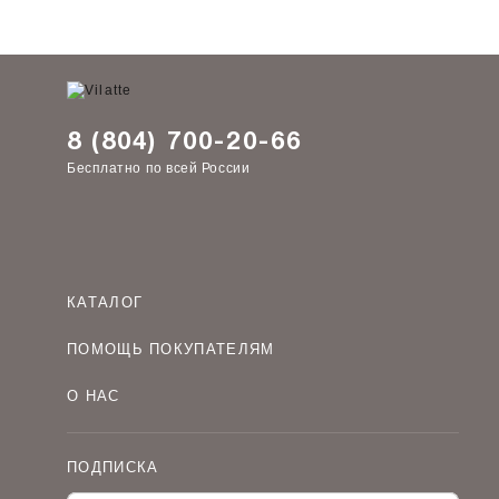
8 (804) 700-20-66
Бесплатно по всей России
КАТАЛОГ
Женская одежда оптом
ПОМОЩЬ ПОКУПАТЕЛЯМ
Мужская одежда оптом
Как оформить заказ
Детская одежда оптом
О НАС
Оплата и доставка
О компании
Договор-оферта
Политика конфиденциальности
Условия сотрудничества
ПОДПИСКА
Контакты
Таблицы размеров