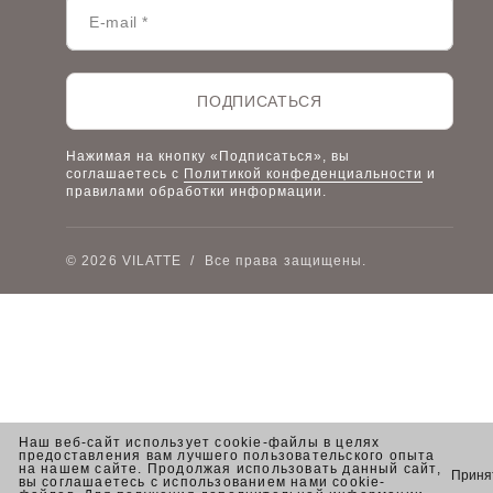
Наши дилеры
Lookbook
Честный знак
Наш розничный интернет-магазин
ПОДПИСАТЬСЯ
Работа в компании
Нажимая на кнопку «Подписаться», вы
соглашаетесь с
Политикой конфеденциальности
и
правилами обработки информации.
© 2026 VILATTE
/
Все права защищены.
Наш веб-сайт использует cookie-файлы в целях
предоставления вам лучшего пользовательского опыта
на нашем сайте. Продолжая использовать данный сайт,
Приня
вы соглашаетесь с использованием нами cookie-