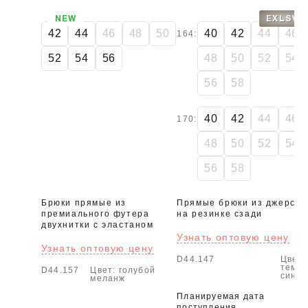
NEW
EXLSV
42
44
46
48
50
40
42
44
46
164:
52
54
56
48
50
52
54
56
58
40
42
44
46
170:
48
50
52
54
56
58
Брюки прямые из
Прямые брюки из джерси
премиального футера
на резинке сзади
двухнитки с эластаном
Узнать оптовую цену
Узнать оптовую цену
D44.147
Цвет:
темно
D44.157
Цвет: голубой
сини
меланж
Планируемая дата
поступления