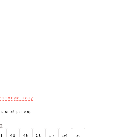
оптовую цену
ь свой размер
0:
4
46
48
50
52
54
56