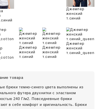
Джемпер
ка
женский
я
т.синий
.синий
Джемпер
Джемпер
Джемпер
ер
женский
женский
женский
й
т.синий_queen
т.синий
т.синий
_cotton
ание товара
ые брюки темно-синего цвета выполнены из
иального футера двухнитки с эластаном
ностью 240 Г/м2. Повседневные брюки
тают в себе комфорт и оригинальность. Брюки