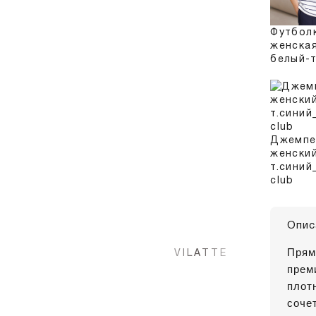
Футбол
женска
белый-т
Джемп
женски
т.синий
club
Опис
Прям
прем
плот
соче