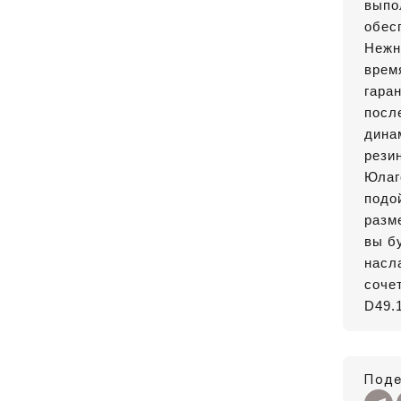
выпо
обес
Нежн
врем
гара
посл
дина
рези
Юлаг
подо
разм
вы б
насл
сочет
D49.1
Поде