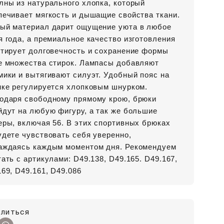
лны из натурального хлопка, который
печивает мягкость и дышащие свойства ткани.
ый материал дарит ощущение уюта в любое
я года, а премиальное качество изготовления
нтирует долговечность и сохранение формы
е множества стирок. Лампасы добавляют
мики и вытягивают силуэт. Удобный пояс на
нке регулируется хлопковым шнурком.
одаря свободному прямому крою, брюки
йдут на любую фигуру, а так же большие
еры, включая 56. В этих спортивных брюках
удете чувствовать себя уверенно,
аждаясь каждым моментом дня. Рекомендуем
ать с артикулами: D49.138, D49.165. D49.167,
69, D49.161, D49.086
литься