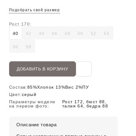
Подобрать свой размер
Рост 170:
40
42
44
46
48
50
52
54
56
58
ДОБАВИТЬ В КОРЗИНУ
Состав:
85%Хлопок 13%Вис 2%ПУ
Цвет:
серый
Параметры модели
Рост 172, бюст 88,
на первом фото:
талия 64, бедра 88
Описание товара