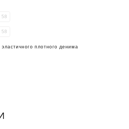
58
58
 эластичного плотного денима
И