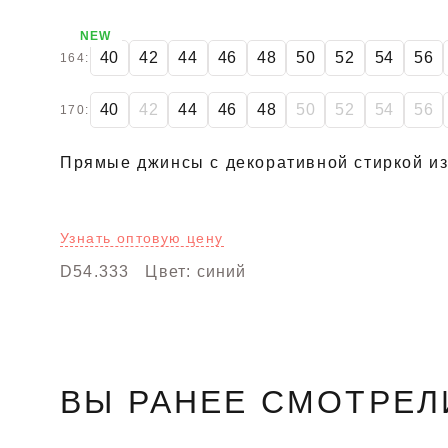
NEW
40
42
44
46
48
50
52
54
56
164:
40
42
44
46
48
50
52
54
56
170:
Прямые джинсы с декоративной стиркой из
Узнать оптовую цену
D54.333
Цвет: синий
ВЫ РАНЕЕ СМОТРЕЛ
-50%