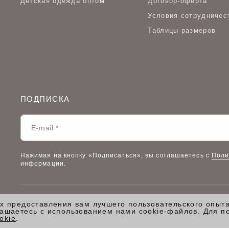
Детская одежда оптом
Договор-оферта
Условия сотрудничес
Таблицы размеров
ПОДПИСКА
Нажимая на кнопку «Подписаться», вы соглашаетесь с
Поли
информации.
ях предоставления вам лучшего пользовательского опыт
© 2026 VILATTE
/
Все права защищены.
лашаетесь с использованием нами cookie-файлов. Для п
okie
.