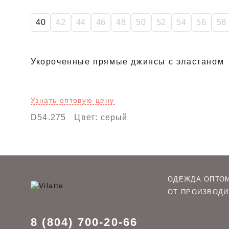
40
42
44
46
48
50
52
54
56
58
Укороченные прямые джинсы с эластаном
Узнать оптовую цену
D54.275
Цвет: серый
ОДЕЖДА ОПТО
ОТ ПРОИЗВОДИ
8 (804) 700-20-66