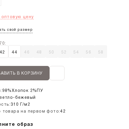
 оптовую цену
ать свой размер
70:
42
44
46
48
50
52
54
56
58
АВИТЬ В КОРЗИНУ
:
98%Хлопок 2%ПУ
ветло-бежевый
сть:
310 Г/м2
 товара на первом фото:
42
лните образ