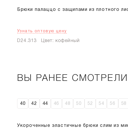
Брюки палаццо с защипами из плотного ли
Узнать оптовую цену
D24.313
Цвет: кофейный
ВЫ РАНЕЕ СМОТРЕЛ
40
42
44
46
48
50
52
54
56
58
Укороченные эластичные брюки слим из ми