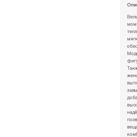
Опи
Вел
мом
теп
мяг
обе
Мод
фиг
Так
жен
выт
зав
доб
выс
над
поз
вещ
ком