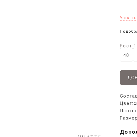
Узнать
Подобр
Рост 1
40
ДОБ
Состав
Цвет:
с
Плотно
Размер
Допо