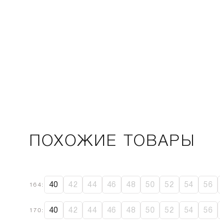
ПОХОЖИЕ ТОВАРЫ
SALE
40
42
44
46
48
50
52
54
56
164:
40
42
44
46
48
50
52
54
56
170: