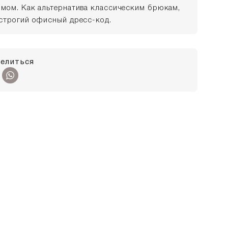
имом. Как альтернатива классическим брюкам,
естрогий офисный дресс-код.
елиться
40
164:
40
170: