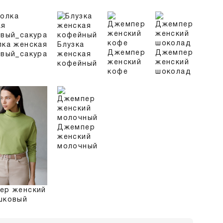
лка женская
Блузка
Джемпер
Джемпер
овый_сакура
женская
женский
женский
кофейный
кофе
шоколад
Джемпер
женский
молочный
ер женский
шковый