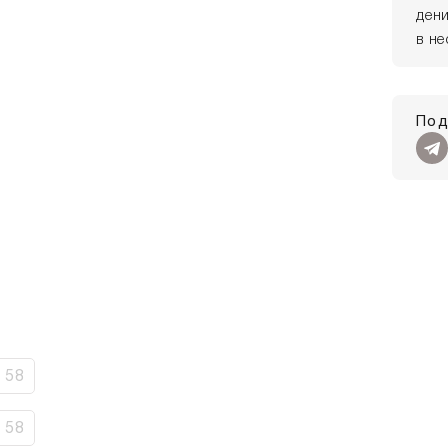
ден
в н
Под
58
58