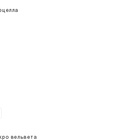
оцелла
И
кро вельвета