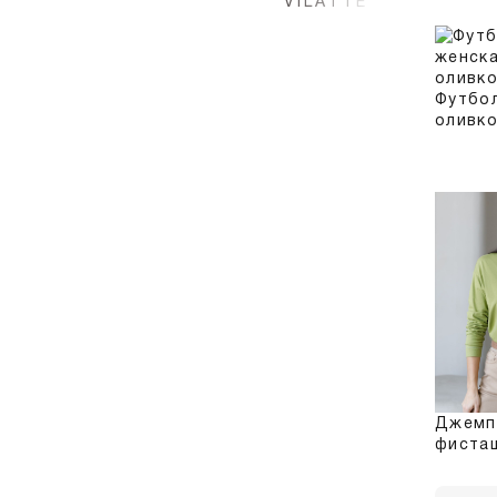
Футбо
оливк
Джемп
фиста