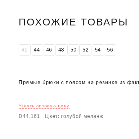
ПОХОЖИЕ ТОВАРЫ
42
44
46
48
50
52
54
56
Прямые брюки с поясом на резинке из факт
Узнать оптовую цену
D44.161
Цвет: голубой меланж