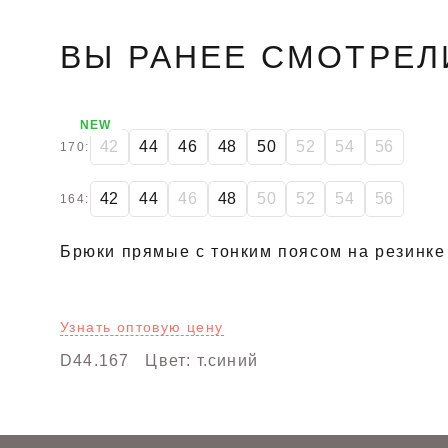
ВЫ РАНЕЕ СМОТРЕЛ
NEW
42
44
46
48
50
52
54
56
170:
42
44
46
48
50
52
54
56
164:
Брюки прямые с тонким поясом на резинке 
Узнать оптовую цену
D44.167
Цвет: т.синий