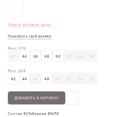
Узнать оптовую цену
Подобрать свой размер
Рост 170:
42
44
46
48
50
52
54
56
Рост 164:
42
44
46
48
50
52
54
56
ДОБАВИТЬ В КОРЗИНУ
Состав:
92%Хлопок 8%ПУ