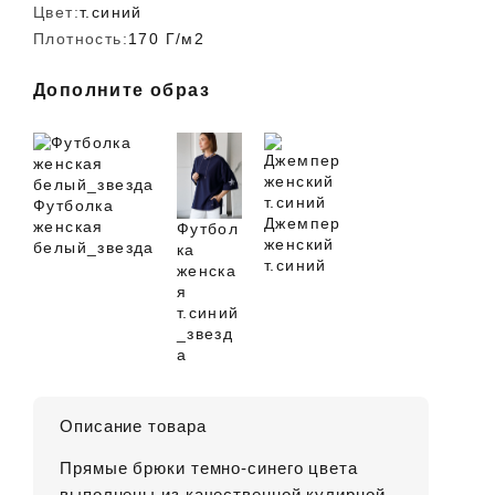
Цвет:
т.синий
Плотность:
170 Г/м2
Дополните образ
Футболка
Джемпер
женская
Футбол
женский
белый_звезда
ка
т.синий
женска
я
т.синий
_звезд
а
Описание товара
Прямые брюки темно-синего цвета
выполнены из качественной кулирной