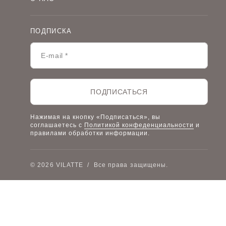
Оплата и доставка
О компании
Договор-оферта
Политика конфиденциальности
Условия сотрудничества
ПОДПИСКА
Контакты
Таблицы размеров
Наши дилеры
Lookbook
Честный знак
Наш розничный интернет-магазин
ПОДПИСАТЬСЯ
Работа в компании
Нажимая на кнопку «Подписаться», вы
соглашаетесь с
Политикой конфеденциальности
и
правилами обработки информации.
© 2026 VILATTE
/
Все права защищены.