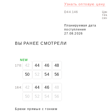
Узнать оптовую цену
D44.146
Цвет:
темно
сини
Планируемая дата
поступления
27.08.2026
ВЫ РАНЕЕ СМОТРЕЛИ
NEW
42
44
46
48
170:
50
52
54
56
42
44
46
48
164:
50
52
54
56
Брюки прямые с тонким