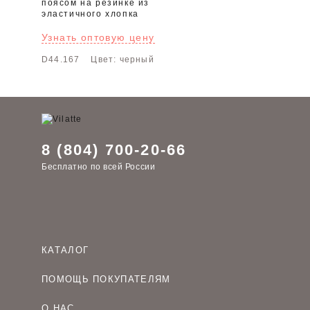
поясом на резинке из
эластичного хлопка
Узнать оптовую цену
D44.167
Цвет: черный
8 (804) 700-20-66
Бесплатно по всей России
КАТАЛОГ
Женская одежда оптом
ПОМОЩЬ ПОКУПАТЕЛЯМ
Мужская одежда оптом
Как оформить заказ
Детская одежда оптом
О НАС