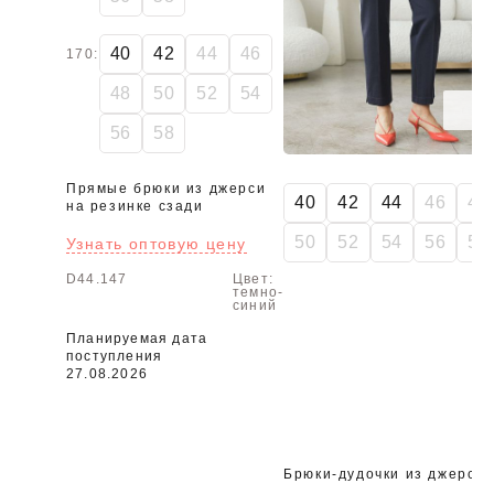
40
42
44
46
170:
48
50
52
54
56
58
Прямые брюки из джерси
40
42
44
46
48
на резинке сзади
50
52
54
56
58
Узнать оптовую цену
D44.147
Цвет:
темно-
синий
Планируемая дата
поступления
27.08.2026
Брюки-дудочки из джерси