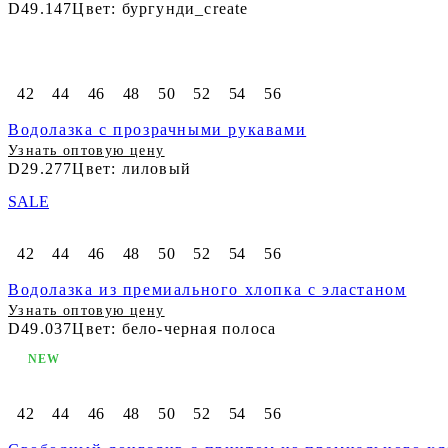
D49.147
Цвет: бургунди_create
42
44
46
48
50
52
54
56
Водолазка с прозрачными рукавами
Узнать оптовую цену
D29.277
Цвет: лиловый
SALE
42
44
46
48
50
52
54
56
Водолазка из премиального хлопка с эластаном
Узнать оптовую цену
D49.037
Цвет: бело-черная полоса
NEW
42
44
46
48
50
52
54
56