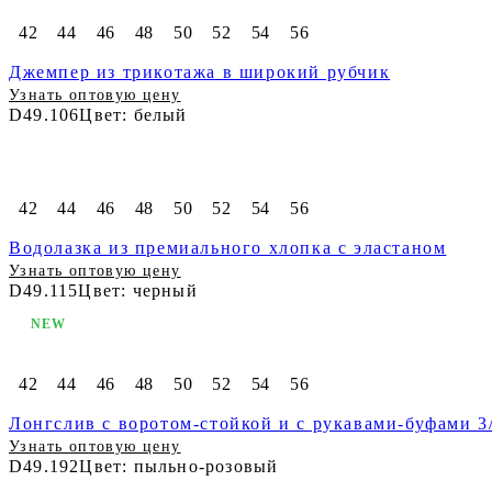
42
44
46
48
50
52
54
56
Джемпер из трикотажа в широкий рубчик
Узнать оптовую цену
D49.106
Цвет: белый
42
44
46
48
50
52
54
56
Водолазка из премиального хлопка с эластаном
Узнать оптовую цену
D49.115
Цвет: черный
NEW
42
44
46
48
50
52
54
56
Лонгслив с воротом-стойкой и с рукавами-буфами 3
Узнать оптовую цену
D49.192
Цвет: пыльно-розовый