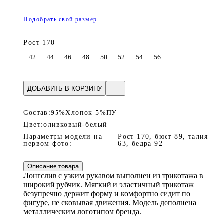
Подобрать свой размер
Рост 170:
42
44
46
48
50
52
54
56
ДОБАВИТЬ В КОРЗИНУ
Состав:
95%Хлопок 5%ПУ
Цвет:
оливковый-белый
Параметры модели на
Рост 170, бюст 89, талия
первом фото:
63, бедра 92
Описание товара
Лонгслив с узким рукавом выполнен из трикотажа в
широкий рубчик. Мягкий и эластичный трикотаж
безупречно держит форму и комфортно сидит по
фигуре, не сковывая движения. Модель дополнена
металлическим логотипом бренда.