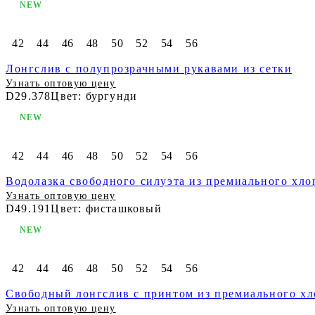
NEW
42
44
46
48
50
52
54
56
Лонгслив с полупрозрачными рукавами из сетки
Узнать оптовую цену
D29.378
Цвет: бургунди
NEW
42
44
46
48
50
52
54
56
Водолазка свободного силуэта из премиального хло
Узнать оптовую цену
D49.191
Цвет: фисташковый
NEW
42
44
46
48
50
52
54
56
Свободный лонгслив с принтом из премиального хл
Узнать оптовую цену