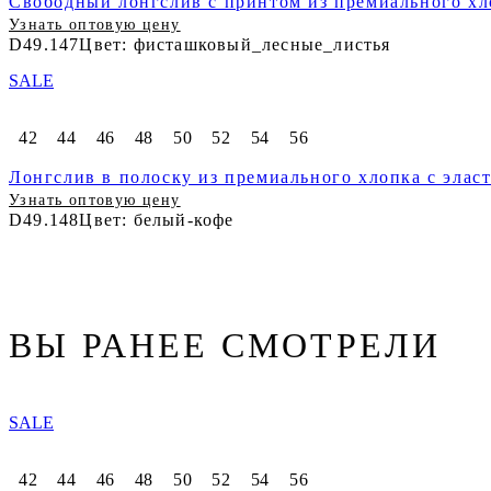
Свободный лонгслив с принтом из премиального хл
Узнать оптовую цену
D49.147
Цвет: фисташковый_лесные_листья
SALE
42
44
46
48
50
52
54
56
Лонгслив в полоску из премиального хлопка с элас
Узнать оптовую цену
D49.148
Цвет: белый-кофе
ВЫ РАНЕЕ СМОТРЕЛИ
SALE
42
44
46
48
50
52
54
56