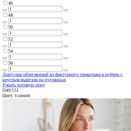
46
48
50
52
54
56
Лонгслив облегающий из фактурного трикотажа в рубчик с
круглым вырезом на пуговицах
Узнать оптовую цену
D49.151
Цвет: т.синий