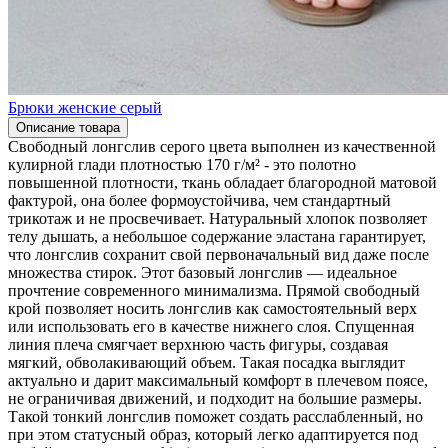
Брюки женские серый
Описание товара
Свободный лонгслив серого цвета выполнен из качественной
кулирной глади плотностью 170 г/м² - это полотно
повышенной плотности, ткань обладает благородной матовой
фактурой, она более формоустойчива, чем стандартный
трикотаж и не просвечивает. Натуральный хлопок позволяет
телу дышать, а небольшое содержание эластана гарантирует,
что лонгслив сохранит свой первоначальный вид даже после
множества стирок. Этот базовый лонгслив — идеальное
прочтение современного минимализма. Прямой свободный
крой позволяет носить лонгслив как самостоятельный верх
или использовать его в качестве нижнего слоя. Спущенная
линия плеча смягчает верхнюю часть фигуры, создавая
мягкий, обволакивающий объем. Такая посадка выглядит
актуально и дарит максимальный комфорт в плечевом поясе,
не ограничивая движений, и подходит на большие размеры.
Такой тонкий лонгслив поможет создать расслабленный, но
при этом статусный образ, который легко адаптируется под