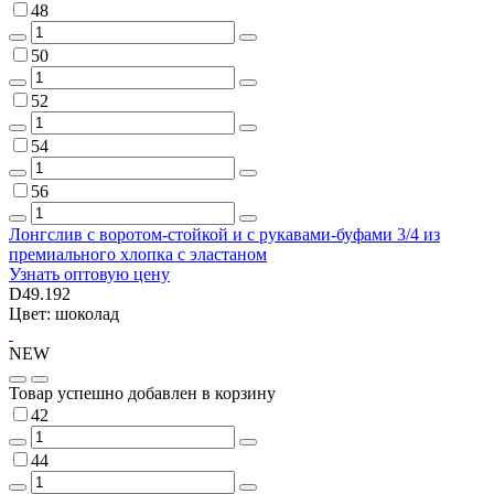
48
50
52
54
56
Лонгслив с воротом-стойкой и с рукавами-буфами 3/4 из
премиального хлопка с эластаном
Узнать оптовую цену
D49.192
Цвет: шоколад
NEW
Товар успешно добавлен в корзину
42
44