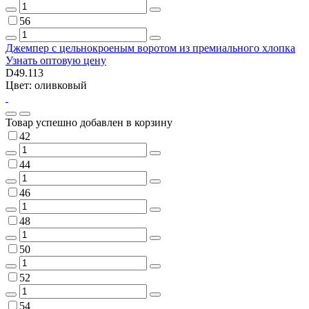
56
Джемпер с цельнокроеным воротом из премиального хлопка
Узнать оптовую цену
D49.113
Цвет: оливковый
Товар успешно добавлен в корзину
42
44
46
48
50
52
54