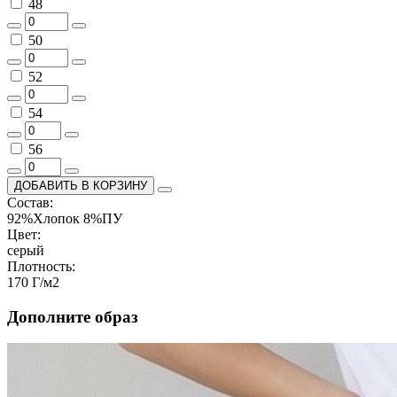
48
50
52
54
56
ДОБАВИТЬ В КОРЗИНУ
Состав:
92%Хлопок 8%ПУ
Цвет:
серый
Плотность:
170 Г/м2
Дополните образ