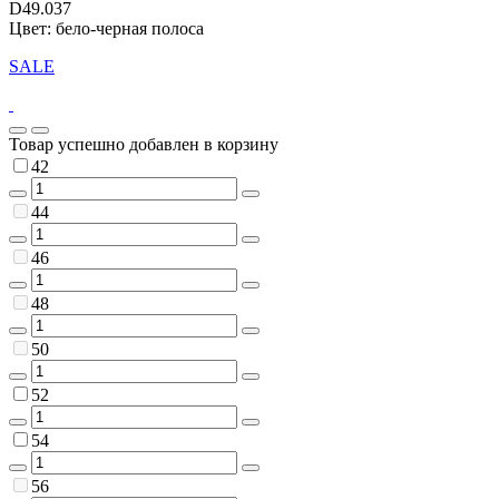
D49.037
Цвет: бело-черная полоса
SALE
Товар успешно добавлен в корзину
42
44
46
48
50
52
54
56