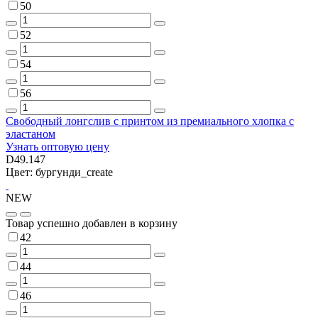
50
52
54
56
Свободный лонгслив с принтом из премиального хлопка с
эластаном
Узнать оптовую цену
D49.147
Цвет: бургунди_create
NEW
Товар успешно добавлен в корзину
42
44
46