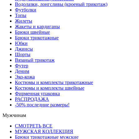
Водолазки, лонгсливы (кроеный трикотаж)
Футболки
Топы
Жилеты
Жакеты и кардиганы
Брюки швейные
Брюки трикотажные
Юбки
Джинсы
Шорты
Вязаный трикотаж
Футер
Деним
Эко-кожа
Костюмы и комплекты трикотажные
Костюмы и комплекты швейные
Фирменная упаковка
РАСПРОДАЖА
-50% последние размеры!
Мужчинам
СМОТРЕТЬ ВСЕ
МУЖСКАЯ КОЛЛЕКЦИЯ
Брюки трикотажные мужские