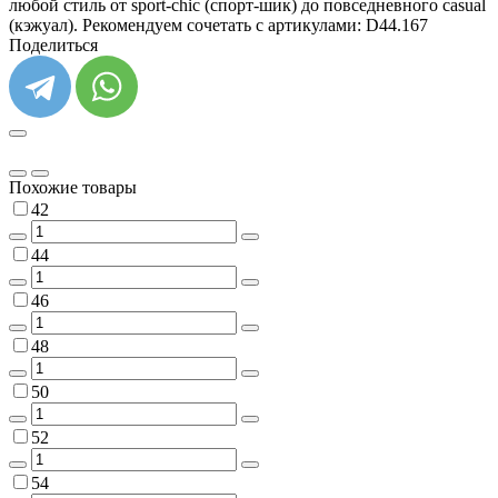
любой стиль от sport-chic (спорт-шик) до повседневного casual
(кэжуал). Рекомендуем сочетать с артикулами: D44.167
Поделиться
Похожие товары
42
44
46
48
50
52
54