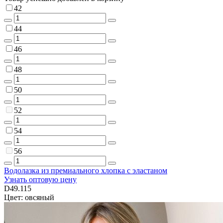
42
44
46
48
50
52
54
56
Водолазка из премиального хлопка с эластаном
Узнать оптовую цену
D49.115
Цвет: овсяный