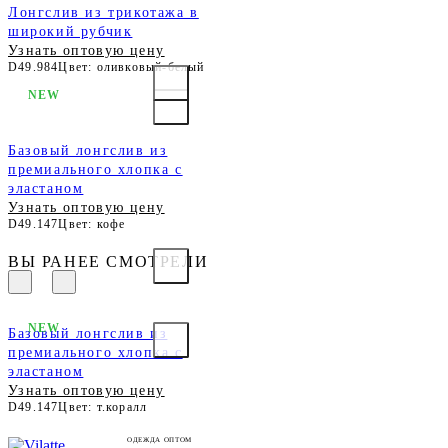
Лонгслив из трикотажа в
широкий рубчик
Узнать оптовую цену
D49.984
Цвет: оливковый-белый
NEW
Базовый лонгслив из
премиального хлопка с
эластаном
Узнать оптовую цену
D49.147
Цвет: кофе
ВЫ РАНЕЕ СМОТРЕЛИ
NEW
Базовый лонгслив из
премиального хлопка с
эластаном
Узнать оптовую цену
D49.147
Цвет: т.коралл
ОДЕЖДА ОПТОМ