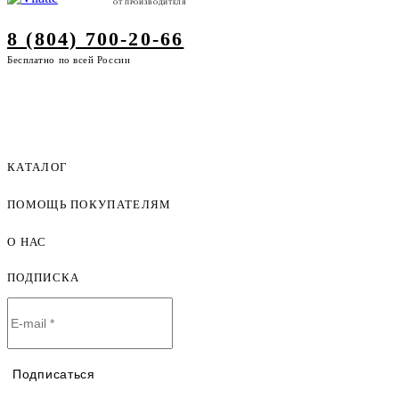
ОТ ПРОИЗВОДИТЕЛЯ
8 (804) 700-20-66
Бесплатно по всей России
КАТАЛОГ
ПОМОЩЬ ПОКУПАТЕЛЯМ
Женская одежда оптом
Мужская одежда оптом
О НАС
Как оформить заказ
Детская одежда оптом
Оплата и доставка
ПОДПИСКА
О компании
Договор-оферта
Политика конфиденциальности
Условия сотрудничества
Контакты
Таблицы размеров
Наши дилеры
Подписаться
Lookbook