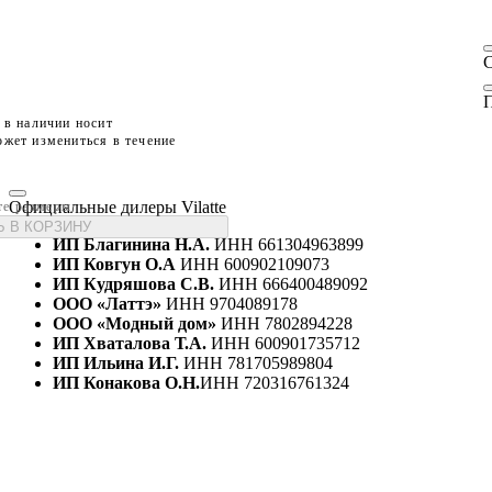
П
 в наличии носит
жет измениться в течение
Официальные дилеры Vilatte
те размеры
 В КОРЗИНУ
ИП Благинина Н.А.
ИНН 661304963899
ИП Ковгун О.А
ИНН 600902109073
ИП Кудряшова С.В.
ИНН 666400489092
ООО «Латтэ»
ИНН 9704089178
ООО «Модный дом»
ИНН 7802894228
ИП Хваталова Т.А.
ИНН 600901735712
ИП Ильина И.Г.
ИНН 781705989804
ИП Конакова О.Н.
ИНН 720316761324