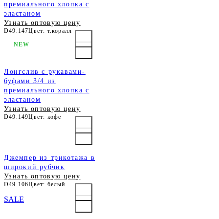
премиального хлопка с
эластаном
Узнать оптовую цену
D49.147
Цвет: т.коралл
NEW
Лонгслив с рукавами-
буфами 3/4 из
премиального хлопка с
эластаном
Узнать оптовую цену
D49.149
Цвет: кофе
Джемпер из трикотажа в
широкий рубчик
Узнать оптовую цену
D49.106
Цвет: белый
SALE