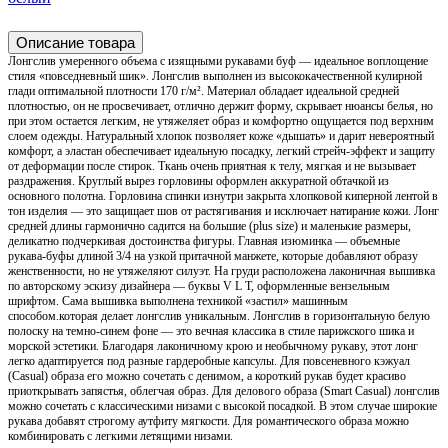
Описание товара
Лонгслив умеренного объема с изящными рукавами буф — идеальное воплощение
стиля «повседневный шик». Лонгслив выполнен из высококачественной кулирной
глади оптимальной плотности 170 г/м². Материал обладает идеальной средней
плотностью, он не просвечивает, отлично держит форму, скрывает нюансы белья, но
при этом остается легким, не утяжеляет образ и комфортно ощущается под верхним
слоем одежды. Натуральный хлопок позволяет коже «дышать» и дарит невероятный
комфорт, а эластан обеспечивает идеальную посадку, легкий стрейч-эффект и защиту
от деформации после стирок. Ткань очень приятная к телу, мягкая и не вызывает
раздражения. Круглый вырез горловины оформлен аккуратной обтачкой из
основного полотна. Горловина спинки изнутри закрыта хлопковой киперной лентой в
тон изделия — это защищает шов от растягивания и исключает натирание кожи. Лонг
средней длины гармонично садится на большие (plus size) и маленькие размеры,
деликатно подчеркивая достоинства фигуры. Главная изюминка — объемные
рукава-буфы длиной 3/4 на узкой притачной манжете, которые добавляют образу
женственности, но не утяжеляют силуэт. На груди расположена лаконичная вышивка
по авторскому эскизу дизайнера — буквы V L T, оформленные вензельным
шрифтом. Сама вышивка выполнена техникой «застил» машинным
способом.которая делает лонгслив уникальным. Лонгслив в горизонтальную белую
полоску на темно-синем фоне — это вечная классика в стиле парижского шика и
морской эстетики. Благодаря лаконичному крою и необычному рукаву, этот лонг
легко адаптируется под разные гардеробные капсулы. Для повсеневного кэжуал
(Casual) образа его можно сочетать с денимом, а короткий рукав будет красиво
приоткрывать запястья, облегчая образ. Для делового образа (Smart Casual) лонгслив
можно сочетать с классическими низами с высокой посадкой. В этом случае широкие
рукава добавят строгому аутфиту мягкости. Для романтического образа можно
комбинировать с легкими летящими низами.