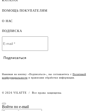
КАТАЛОГ
ПОМОЩЬ ПОКУПАТЕЛЯМ
Женская одежда оптом
Мужская одежда оптом
О НАС
Как оформить заказ
Детская одежда оптом
Оплата и доставка
ПОДПИСКА
О компании
Договор-оферта
Политика конфиденциальности
Условия сотрудничества
Контакты
Таблицы размеров
Наши дилеры
Подписаться
Lookbook
Честный знак
Наш розничный интернет-магазин
Нажимая на кнопку «Подписаться», вы соглашаетесь с
Политикой
конфеденциальности
и правилами обработки информации.
Работа в компании
© 2026 VILATTE
/
Все права защищены.
Войти по e-mail