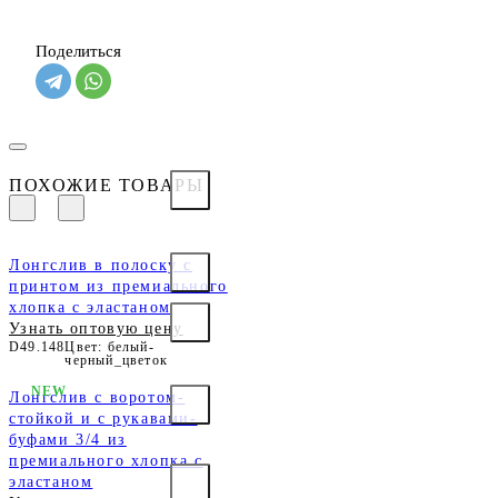
Поделиться
ПОХОЖИЕ ТОВАРЫ
Лонгслив в полоску с
принтом из премиального
хлопка с эластаном
Узнать оптовую цену
D49.148
Цвет: белый-
черный_цветок
NEW
Лонгслив с воротом-
стойкой и с рукавами-
буфами 3/4 из
премиального хлопка с
эластаном