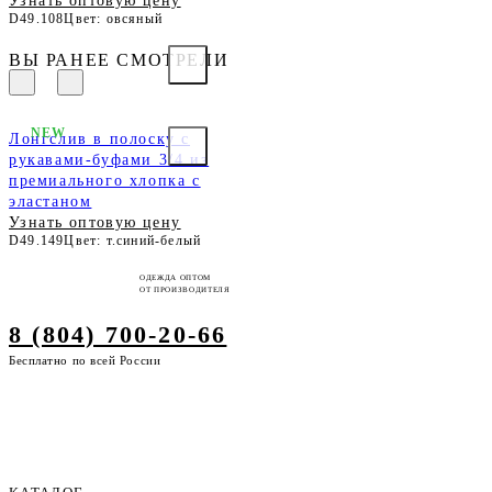
Узнать оптовую цену
D49.108
Цвет: овсяный
ВЫ РАНЕЕ СМОТРЕЛИ
NEW
Лонгслив в полоску с
рукавами-буфами 3/4 из
премиального хлопка с
эластаном
Узнать оптовую цену
D49.149
Цвет: т.синий-белый
ОДЕЖДА ОПТОМ
ОТ ПРОИЗВОДИТЕЛЯ
8 (804) 700-20-66
Бесплатно по всей России