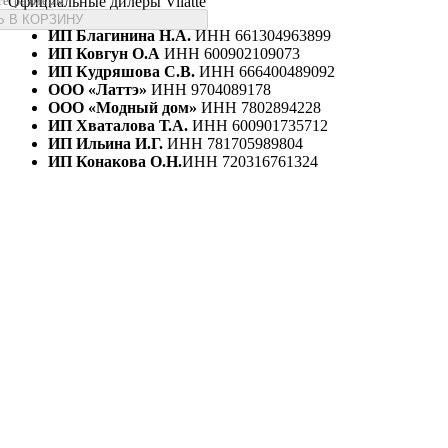
Официальные дилеры Vilatte
те размеры
 В КОРЗИНУ
ИП Благинина Н.А.
ИНН 661304963899
ИП Ковгун О.А
ИНН 600902109073
ИП Кудряшова С.В.
ИНН 666400489092
ООО «Латтэ»
ИНН 9704089178
ООО «Модный дом»
ИНН 7802894228
ИП Хваталова Т.А.
ИНН 600901735712
ИП Ильина И.Г.
ИНН 781705989804
ИП Конакова О.Н.
ИНН 720316761324