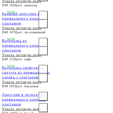
Узнать оптовую цену
D49.192
Цвет: шоколад
NEW
Базовый лонгслив из
премиального хлопка с
эластаном
Узнать оптовую цену
D49.147
Цвет: св.оливковый
NEW
Водолазка из
премиального хлопка с
эластаном
Узнать оптовую цену
D49.115
Цвет: кофе
NEW
Водолазка свободного
силуэта из премиального
хлопка с эластаном
Узнать оптовую цену
D49.191
Цвет: баклажан
Лонгслив в полоску из
премиального хлопка с
эластаном
Узнать оптовую цену