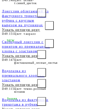
D49.148
Цвет: белый-
т.синий_цветок
Лонгслив облегающий из
фактурного трикотажа в
рубчик с круглым
вырезом на пуговицах
Узнать оптовую цену
D49.151
Цвет: т.коралл
NEW
Свободный лонгслив с
принтом из премиального
хлопка с эластаном
Узнать оптовую цену
D49.147
Цвет:
фисташковый_лесные_листья
Водолазка из
премиального хлопка с
эластаном
Узнать оптовую цену
D49.115
Цвет: темно-розовый
меланж
Акция
Водолазка из фактурного
трикотажа в рубчик