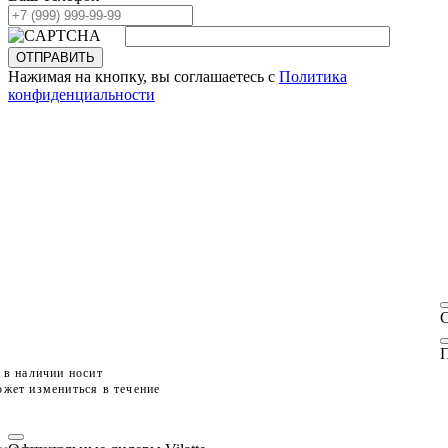
ОТПРАВИТЬ
Нажимая на кнопку, вы соглашаетесь с
Политика
конфиденциальности
П
 в наличии носит
жет измениться в течение