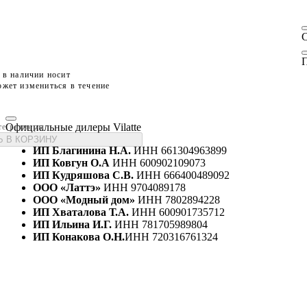
П
 в наличии носит
жет измениться в течение
Официальные дилеры Vilatte
те размеры
 В КОРЗИНУ
ИП Благинина Н.А.
ИНН 661304963899
ИП Ковгун О.А
ИНН 600902109073
ИП Кудряшова С.В.
ИНН 666400489092
ООО «Латтэ»
ИНН 9704089178
ООО «Модный дом»
ИНН 7802894228
ИП Хваталова Т.А.
ИНН 600901735712
ИП Ильина И.Г.
ИНН 781705989804
ИП Конакова О.Н.
ИНН 720316761324