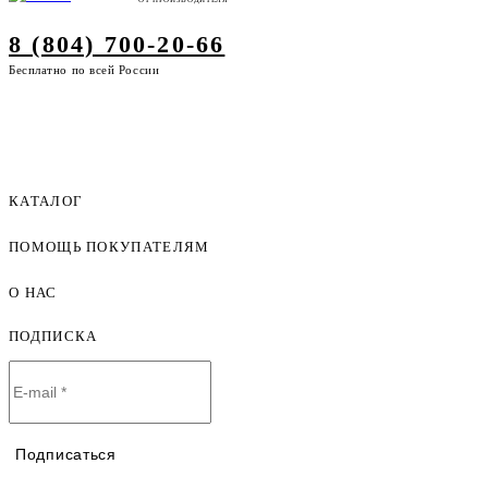
8 (804) 700-20-66
Бесплатно по всей России
КАТАЛОГ
ПОМОЩЬ ПОКУПАТЕЛЯМ
Женская одежда оптом
Мужская одежда оптом
О НАС
Как оформить заказ
Детская одежда оптом
Оплата и доставка
ПОДПИСКА
О компании
Договор-оферта
Политика конфиденциальности
Условия сотрудничества
Контакты
Таблицы размеров
Наши дилеры
Подписаться
Lookbook