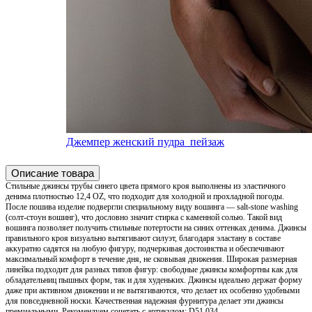
Джемпер женский пудра_пейзаж
Описание товара
Стильные джинсы трубы синего цвета прямого кроя выполнены из эластичного
денима плотностью 12,4 OZ, что подходит для холодной и прохладной погоды.
После пошива изделие подвергли специальному виду вошинга — salt-stone washing
(солт-стоун вошинг), что дословно значит стирка с каменной солью. Такой вид
вошинга позволяет получить стильные потертости на синих оттенках денима. Джинсы
правильного кроя визуально вытягивают силуэт, благодаря эластану в составе
аккуратно садятся на любую фигуру, подчеркивая достоинства и обеспечивают
максимальный комфорт в течение дня, не сковывая движения. Широкая размерная
линейка подходит для разных типов фигур: свободные джинсы комфортны как для
обладательниц пышных форм, так и для худеньких. Джинсы идеально держат форму
даже при активном движении и не вытягиваются, что делает их особенно удобными
для повседневной носки. Качественная надежная фурнитура делает эти джинсы
премиальными. Рекомендуем сочетать с артикулом: D51.034