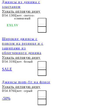
Джинсы из денима с
эластаном
Узнать оптовую цену
D54.130
Цвет: светло-
оливковый
EXLSV
Широкие джинсы с
поясом на резинке и с
защипами из
облегченного денима
Узнать оптовую цену
D54.319
Цвет: белый
SALE
Джинсы mom-fit на флисе
Узнать оптовую цену
D54.076
Цвет: серый
-50%