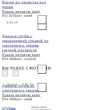
Платье из лиоцелла под
деним
Узнать оптовую цену
D52.023
Цвет: синий
EXLSV
Джинсы трубы с
декоративной стиркой из
эластичного денима
средней плотности
Узнать оптовую цену
D54.306
Цвет: голубой
ВЫ РАНЕЕ СМОТРЕЛИ
Акция
EXLSV
Джинсы трубы из
эластичного денима
Узнать оптовую цену
D54.309
Цвет: синий
ОДЕЖДА ОПТОМ
ОТ ПРОИЗВОДИТЕЛЯ