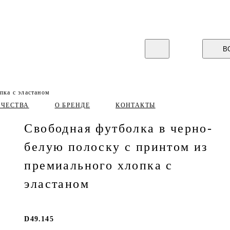
В
пка с эластаном
ИЧЕСТВА
О БРЕНДЕ
КОНТАКТЫ
Свободная футболка в черно-
белую полоску с принтом из
премиального хлопка с
эластаном
D49.145