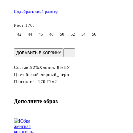
Подобрать свой размер
Рост 170:
42
44
46
48
50
52
54
56
ДОБАВИТЬ В КОРЗИНУ
Состав:
92%Хлопок 8%ПУ
Цвет:
белый-черный_перо
Плотность:
170 Г/м2
Дополните образ