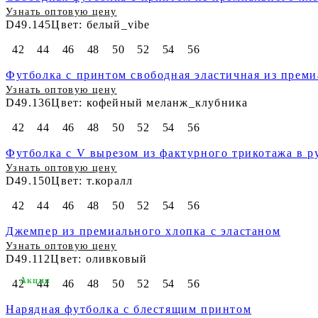
Узнать оптовую цену
D49.145
Цвет: белый_vibe
42
44
46
48
50
52
54
56
Футболка с принтом свободная эластичная из преми
Узнать оптовую цену
D49.136
Цвет: кофейный меланж_клубника
42
44
46
48
50
52
54
56
Футболка с V вырезом из фактурного трикотажа в р
Узнать оптовую цену
D49.150
Цвет: т.коралл
42
44
46
48
50
52
54
56
Джемпер из премиального хлопка с эластаном
Узнать оптовую цену
D49.112
Цвет: оливковый
Акция
42
44
46
48
50
52
54
56
Нарядная футболка с блестящим принтом