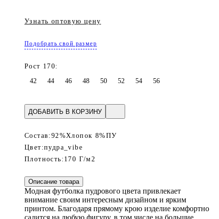
Узнать оптовую цену
Подобрать свой размер
Рост 170:
42
44
46
48
50
52
54
56
ДОБАВИТЬ В КОРЗИНУ
Состав:
92%Хлопок 8%ПУ
Цвет:
пудра_vibe
Плотность:
170 Г/м2
Описание товара
Модная футболка пудрового цвета привлекает
внимание своим интересным дизайном и ярким
принтом. Благодаря прямому крою изделие комфортно
садится на любую фигуру, в том числе на большие